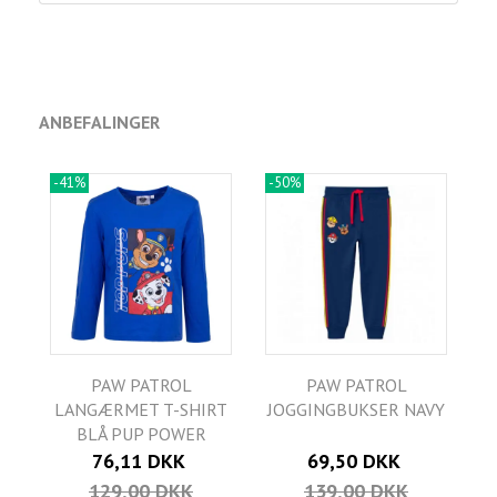
ANBEFALINGER
-41%
-50%
PAW PATROL
PAW PATROL
LANGÆRMET T-SHIRT
JOGGINGBUKSER NAVY
BLÅ PUP POWER
76,11 DKK
69,50 DKK
129,00 DKK
139,00 DKK