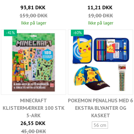
93,81 DKK
11,21 DKK
159,00 DKK
19,00 DKK
Ikke på lager
Ikke på lager
-41%
-60%
MINECRAFT
POKEMON PENALHUS MED 6
KLISTERMÆRKER 100 STK
EKSTRA BLYANTER OG
5-ARK
KASKET
26,55 DKK
56 cm
45,00 DKK