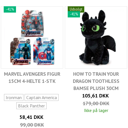
-41%
Udsolgt
-41%
MARVEL AVENGERS FIGUR
HOW TO TRAIN YOUR
15CM 4-HELTE 1-STK
DRAGON TOOTHLESS
BAMSE PLUSH 30CM
105,61 DKK
Ironman
Captain America
179,00 DKK
Black Panther
Ikke på lager
58,41 DKK
99,00 DKK