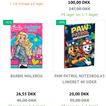
100,00 DKK
1 stk tilbage på lager
247,00 DKK
På lager, lev. 1-3 dag(e)
-41%
-49%
BARBIE MALEBOG
PAW PATROL NOTESBOG A5
LINJERET 40 SIDER
26,55 DKK
20,00 DKK
45,00 DKK
39,00 DKK
På lager, lev. 1-3 dag(e)
På lager, lev. 1-3 dag(e)