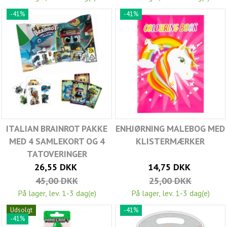
-41%
-41%
ITALIAN BRAINROT PAKKE
ENHJØRNING MALEBOG MED
MED 4 SAMLEKORT OG 4
KLISTERMÆRKER
TATOVERINGER
26,55 DKK
14,75 DKK
45,00 DKK
25,00 DKK
På lager, lev. 1-3 dag(e)
På lager, lev. 1-3 dag(e)
Udsolgt
-41%
-41%