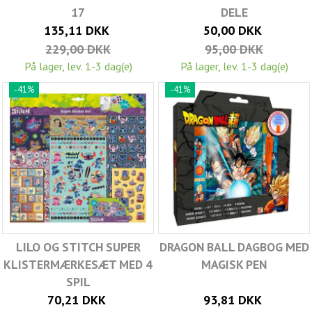
17
DELE
135,11 DKK
50,00 DKK
229,00 DKK
95,00 DKK
På lager, lev. 1-3 dag(e)
På lager, lev. 1-3 dag(e)
-41%
-41%
LILO OG STITCH SUPER
DRAGON BALL DAGBOG MED
KLISTERMÆRKESÆT MED 4
MAGISK PEN
SPIL
70,21 DKK
93,81 DKK