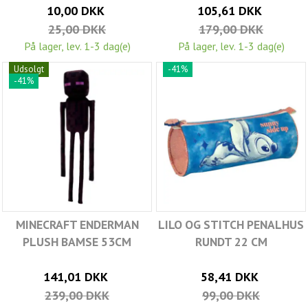
10,00 DKK
105,61 DKK
25,00 DKK
179,00 DKK
På lager, lev. 1-3 dag(e)
På lager, lev. 1-3 dag(e)
Udsolgt
-41%
-41%
MINECRAFT ENDERMAN
LILO OG STITCH PENALHUS
PLUSH BAMSE 53CM
RUNDT 22 CM
141,01 DKK
58,41 DKK
239,00 DKK
99,00 DKK