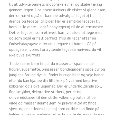
til at udvikle barnets motoriske evner og skabe læring
gennem legen. Hos boernsunivers.dk elsker vi glade børn,
derfor har vi også et kæmpe udvalg af legetøj til
drenge og legetøj til piger. Her er samtidig legetøj til
børn i alle aldre – også babylegetøj til de allermindste.
Det er legetøj, som ethvert barn vil elske at lege med
og som også er helt perfekt, hvis du leder efter en
fødselsdagsgave eller en julegave til barnet. Gå på
opdagelse i vores fortryllende legetøjs-univers, du vil
ikke blive skuffet!
Til de større børn finder du masser af spændende
figurer, superhelte, prinsesser, bondegårdens søde dyr og
junglens farlige dyr, du finder hurtige biler og seje baner
eller du kan hjælpe din lille kok på vej med kreative
køkkener og sjovt legemad. Der er underholdende spil,
fine smykker, dekorative stickers, perler og
skriveredskaber til den stille, våben og bolde til den
vilde og masser derimellem. Vi prøver altid at finde
sjovt og anderledes legetøj som du ikke kan finde på
hylderne i supermarkedet eller hos alle de andre danske