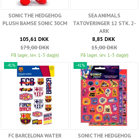
SONIC THE HEDGEHOG
SEA ANIMALS
PLUSH BAMSE SONIC 30CM
TATOVERINGER 12 STK. 2-
ARK
105,61 DKK
8,85 DKK
179,00 DKK
15,00 DKK
På lager, lev. 1-3 dag(e)
På lager, lev. 1-3 dag(e)
-41%
-41%
FC BARCELONA WATER
SONIC THE HEDGEHOG