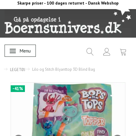
Skarpe priser - 100 dages returret - Dansk Webshop
Menu
Skifte navigation
Lilo og Stitch Blyanttop 3D Blind Bag
LEGETØJ
-41%