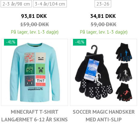
2-3 år/98 cm
3-4 år/104 cm
23-26
93,81 DKK
34,81 DKK
159,00 DKK
59,00 DKK
På lager, lev. 1-3 dag(e)
På lager, lev. 1-3 dag(e)
-41%
-41%
MINECRAFT T-SHIRT
SOCCER MAGIC HANDSKER
LANGÆRMET 6-12 ÅR SKINS
MED ANTI-SLIP