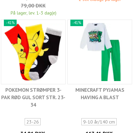
79,00 DKK
På lager, lev. 1-3 dag(e)
-41%
-41%
POKEMON STRØMPER 3-
MINECRAFT PYJAMAS
PAK RØD GUL SORT STR. 23-
HAVING A BLAST
34
23-26
9-10 år/140 cm