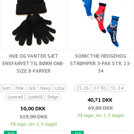
HUE OG VANTER SÆT
SONIC THE HEDGEHOG
ENSFARVET TIL BØRN ONE-
STRØMPER 3-PAK STR. 23-
SIZE 8-FARVER
34
Sort
Pink
Grå
Navy
Lilla
23-26
27-30
31-34
Lyserød
Lyseblå
Beige
40,71 DKK
69,00 DKK
50,00 DKK
På lager, lev. 1-3 dag(e)
119,00 DKK
På lager, lev. 1-3 dag(e)
-41%
-41%