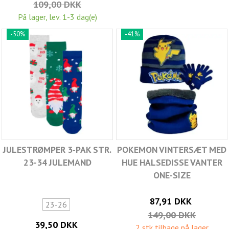
109,00 DKK
På lager, lev. 1-3 dag(e)
-50%
-41%
JULESTRØMPER 3-PAK STR.
POKEMON VINTERSÆT MED
23-34 JULEMAND
HUE HALSEDISSE VANTER
ONE-SIZE
87,91 DKK
23-26
149,00 DKK
39,50 DKK
2 stk tilbage på lager