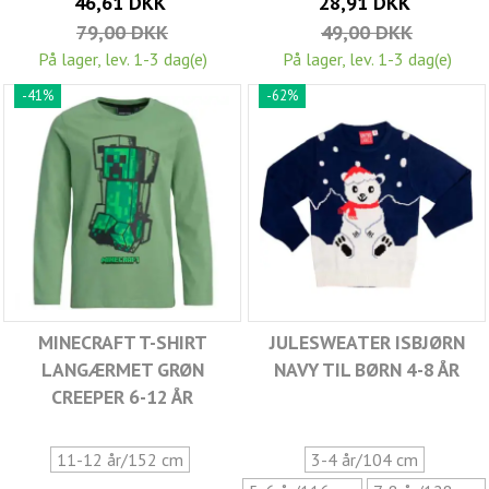
46,61 DKK
28,91 DKK
79,00 DKK
49,00 DKK
På lager, lev. 1-3 dag(e)
På lager, lev. 1-3 dag(e)
-41%
-62%
MINECRAFT T-SHIRT
JULESWEATER ISBJØRN
LANGÆRMET GRØN
NAVY TIL BØRN 4-8 ÅR
CREEPER 6-12 ÅR
11-12 år/152 cm
3-4 år/104 cm