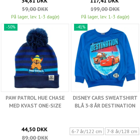
34,81 DKK
117,41 DKK
59,00 DKK
199,00 DKK
På lager, lev. 1-3 dag(e)
På lager, lev. 1-3 dag(e)
-50%
-41%
PAW PATROL HUE CHASE
DISNEY CARS SWEATSHIRT
MED KVAST ONE-SIZE
BLÅ 3-8 ÅR DESTINATION
44,50 DKK
6-7 år/122 cm
7-8 år/128 cm
89,00 DKK