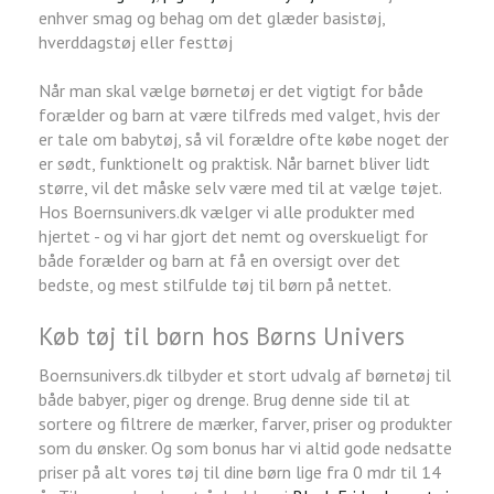
enhver smag og behag om det glæder basistøj,
hverddagstøj eller festtøj
Når man skal vælge børnetøj er det vigtigt for både
forælder og barn at være tilfreds med valget, hvis der
er tale om babytøj, så vil forældre ofte købe noget der
er sødt, funktionelt og praktisk. Når barnet bliver lidt
større, vil det måske selv være med til at vælge tøjet.
Hos Boernsunivers.dk vælger vi alle produkter med
hjertet - og vi har gjort det nemt og overskueligt for
både forælder og barn at få en oversigt over det
bedste, og mest stilfulde tøj til børn på nettet.
Køb tøj til børn hos Børns Univers
Boernsunivers.dk tilbyder et stort udvalg af børnetøj til
både babyer, piger og drenge. Brug denne side til at
sortere og filtrere de mærker, farver, priser og produkter
som du ønsker. Og som bonus har vi altid gode nedsatte
priser på alt vores tøj til dine børn lige fra 0 mdr til 14