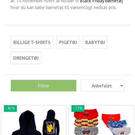
år. Til november hvert år holder vi
Black Friday børnetøj
hvor du kan købe børnetøj til væsentligt nedsat pris.
BILLIGE T-SHIRTS
PIGETØJ
BABYTØJ
DRENGETØJ
Filtre
-41%
-72%