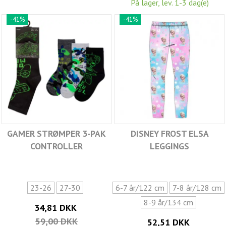
På lager, lev. 1-3 dag(e)
-41%
-41%
GAMER STRØMPER 3-PAK
DISNEY FROST ELSA
CONTROLLER
LEGGINGS
23-26
27-30
6-7 år/122 cm
7-8 år/128 cm
8-9 år/134 cm
34,81 DKK
59,00 DKK
52,51 DKK