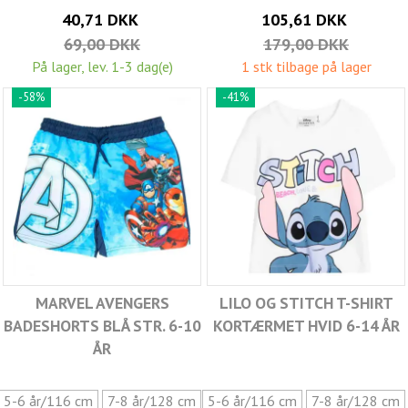
40,71 DKK
105,61 DKK
69,00 DKK
179,00 DKK
På lager, lev. 1-3 dag(e)
1 stk tilbage på lager
-58%
-41%
MARVEL AVENGERS
LILO OG STITCH T-SHIRT
BADESHORTS BLÅ STR. 6-10
KORTÆRMET HVID 6-14 ÅR
ÅR
5-6 år/116 cm
7-8 år/128 cm
5-6 år/116 cm
7-8 år/128 cm