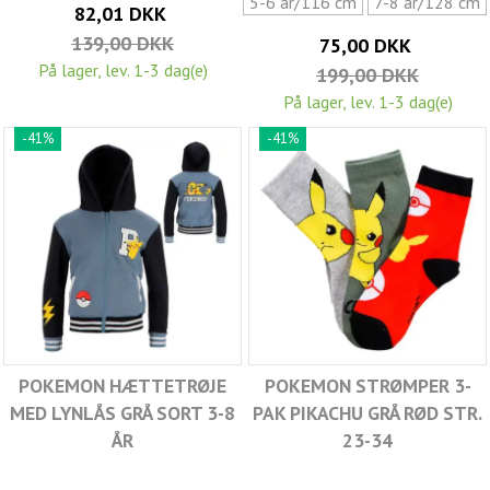
5-6 år/116 cm
7-8 år/128 cm
82,01 DKK
139,00 DKK
75,00 DKK
På lager, lev. 1-3 dag(e)
199,00 DKK
På lager, lev. 1-3 dag(e)
-41%
-41%
POKEMON HÆTTETRØJE
POKEMON STRØMPER 3-
MED LYNLÅS GRÅ SORT 3-8
PAK PIKACHU GRÅ RØD STR.
ÅR
23-34