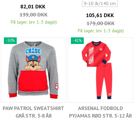
9-10 år/140 cm
82,01 DKK
139,00 DKK
105,61 DKK
På lager, lev. 1-3 dag(e)
179,00 DKK
På lager, lev. 1-3 dag(e)
-50%
-41%
PAW PATROL SWEATSHIRT
ARSENAL FODBOLD
GRÅ STR. 3-8 ÅR
PYJAMAS RØD STR. 5-12 ÅR