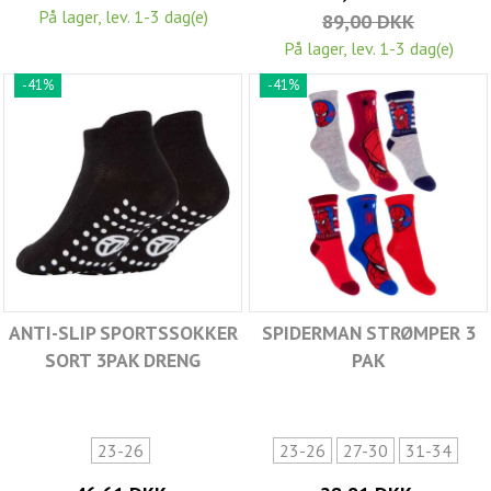
På lager, lev. 1-3 dag(e)
89,00 DKK
På lager, lev. 1-3 dag(e)
-41%
-41%
ANTI-SLIP SPORTSSOKKER
SPIDERMAN STRØMPER 3
SORT 3PAK DRENG
PAK
23-26
23-26
27-30
31-34