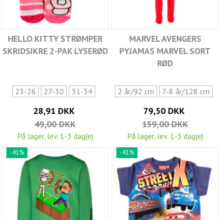
HELLO KITTY STRØMPER
MARVEL AVENGERS
SKRIDSIKRE 2-PAK LYSERØD
PYJAMAS MARVEL SORT
RØD
23-26
27-30
31-34
2 år/92 cm
7-8 år/128 cm
28,91 DKK
79,50 DKK
49,00 DKK
159,00 DKK
På lager, lev. 1-3 dag(e)
På lager, lev. 1-3 dag(e)
-41%
-41%