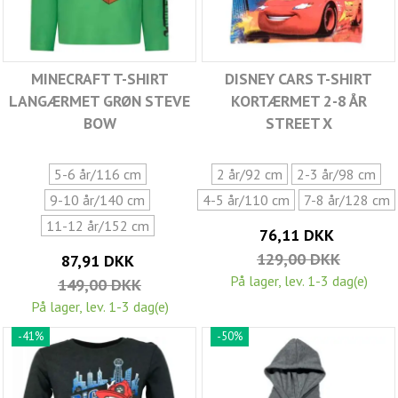
MINECRAFT T-SHIRT
DISNEY CARS T-SHIRT
LANGÆRMET GRØN STEVE
KORTÆRMET 2-8 ÅR
BOW
STREET X
5-6 år/116 cm
2 år/92 cm
2-3 år/98 cm
9-10 år/140 cm
4-5 år/110 cm
7-8 år/128 cm
11-12 år/152 cm
76,11 DKK
129,00 DKK
87,91 DKK
På lager, lev. 1-3 dag(e)
149,00 DKK
På lager, lev. 1-3 dag(e)
-41%
-50%