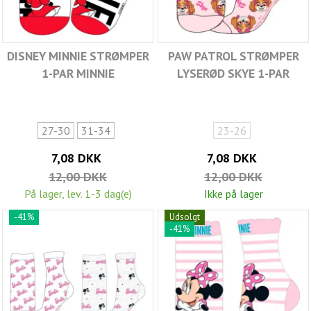
DISNEY MINNIE STRØMPER
PAW PATROL STRØMPER
1-PAR MINNIE
LYSERØD SKYE 1-PAR
27-30
31-34
23-26
7,08 DKK
7,08 DKK
12,00 DKK
12,00 DKK
På lager, lev. 1-3 dag(e)
Ikke på lager
-41%
Udsolgt
-41%