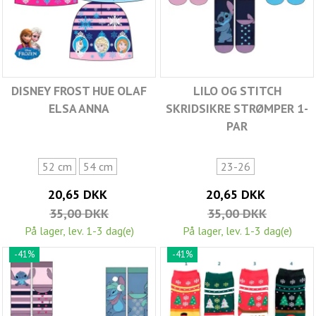
DISNEY FROST HUE OLAF
LILO OG STITCH
ELSA ANNA
SKRIDSIKRE STRØMPER 1-
PAR
52 cm
54 cm
23-26
20,65 DKK
20,65 DKK
35,00 DKK
35,00 DKK
På lager, lev. 1-3 dag(e)
På lager, lev. 1-3 dag(e)
-41%
-41%