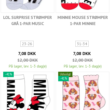
LOL SURPRISE STRØMPER
MINNIE MOUSE STRØMPER
GRÅ 1-PAR MUSIC
1-PAR MINNIE
23-26
31-34
7,08 DKK
7,08 DKK
12,00 DKK
12,00 DKK
På lager, lev. 1-3 dag(e)
På lager, lev. 1-3 dag(e)
-41%
Udsolgt
-41%