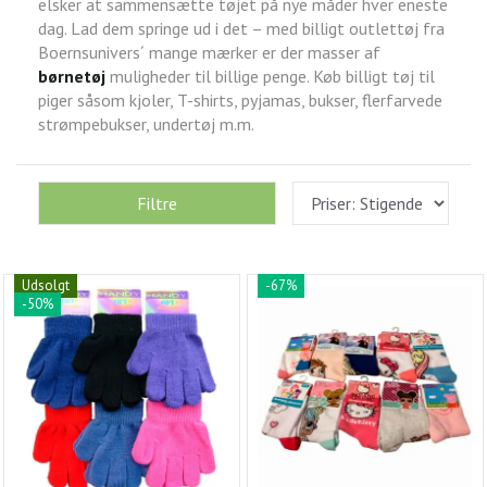
elsker at sammensætte tøjet på nye måder hver eneste
dag. Lad dem springe ud i det – med billigt outlettøj fra
Boernsunivers´ mange mærker er der masser af
børnetøj
muligheder til billige penge. Køb billigt tøj til
piger såsom kjoler, T-shirts, pyjamas, bukser, flerfarvede
strømpebukser, undertøj m.m.
Filtre
Udsolgt
-67%
-50%