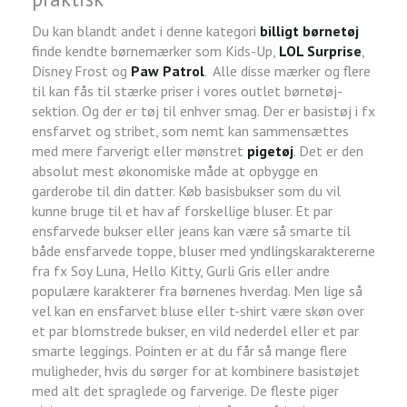
Du kan blandt andet i denne kategori
billigt børnetøj
finde kendte børnemærker som Kids-Up,
LOL Surprise
,
Disney Frost og
Paw Patrol
. Alle disse mærker og flere
til kan fås til stærke priser i vores outlet børnetøj-
sektion. Og der er tøj til enhver smag. Der er basistøj i fx
ensfarvet og stribet, som nemt kan sammensættes
med mere farverigt eller mønstret
pigetøj
. Det er den
absolut mest økonomiske måde at opbygge en
garderobe til din datter. Køb basisbukser som du vil
kunne bruge til et hav af forskellige bluser. Et par
ensfarvede bukser eller jeans kan være så smarte til
både ensfarvede toppe, bluser med yndlingskaraktererne
fra fx Soy Luna, Hello Kitty, Gurli Gris eller andre
populære karakterer fra børnenes hverdag. Men lige så
vel kan en ensfarvet bluse eller t-shirt være skøn over
et par blomstrede bukser, en vild nederdel eller et par
smarte leggings. Pointen er at du får så mange flere
muligheder, hvis du sørger for at kombinere basistøjet
med alt det spraglede og farverige. De fleste piger