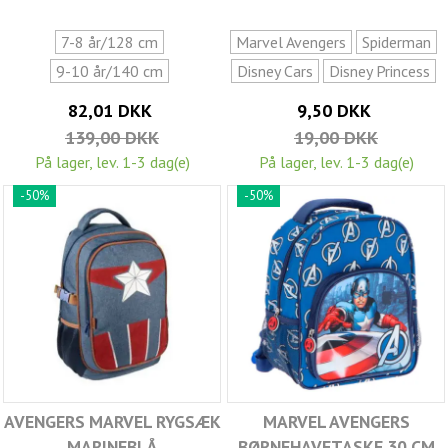
7-8 år/128 cm
Marvel Avengers
Spiderman
9-10 år/140 cm
Disney Cars
Disney Princess
82,01 DKK
9,50 DKK
139,00 DKK
19,00 DKK
På lager, lev. 1-3 dag(e)
På lager, lev. 1-3 dag(e)
-50%
-50%
AVENGERS MARVEL RYGSÆK
MARVEL AVENGERS
MARINEBLÅ
BØRNEHAVETASKE 30 CM