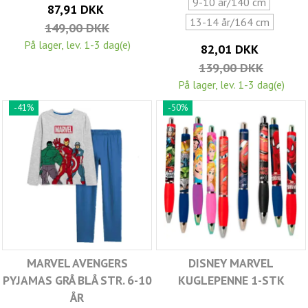
9-10 år/140 cm
87,91 DKK
13-14 år/164 cm
149,00 DKK
På lager, lev. 1-3 dag(e)
82,01 DKK
139,00 DKK
På lager, lev. 1-3 dag(e)
-41%
-50%
MARVEL AVENGERS
DISNEY MARVEL
PYJAMAS GRÅ BLÅ STR. 6-10
KUGLEPENNE 1-STK
ÅR