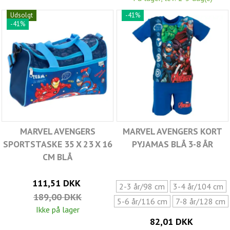
Udsolgt
-41%
-41%
MARVEL AVENGERS
MARVEL AVENGERS KORT
SPORTSTASKE 35 X 23 X 16
PYJAMAS BLÅ 3-8 ÅR
CM BLÅ
111,51 DKK
2-3 år/98 cm
3-4 år/104 cm
189,00 DKK
5-6 år/116 cm
7-8 år/128 cm
Ikke på lager
82,01 DKK