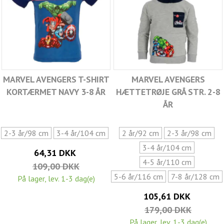
MARVEL AVENGERS T-SHIRT
MARVEL AVENGERS
KORTÆRMET NAVY 3-8 ÅR
HÆTTETRØJE GRÅ STR. 2-8
ÅR
2-3 år/98 cm
3-4 år/104 cm
2 år/92 cm
2-3 år/98 cm
3-4 år/104 cm
64,31 DKK
4-5 år/110 cm
109,00 DKK
5-6 år/116 cm
7-8 år/128 cm
På lager, lev. 1-3 dag(e)
105,61 DKK
179,00 DKK
På lager, lev. 1-3 dag(e)