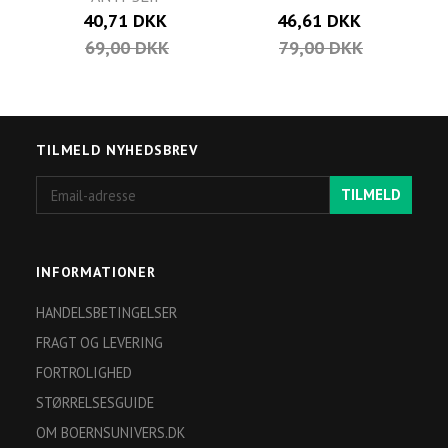
40,71 DKK
46,61 DKK
69,00 DKK
79,00 DKK
TILMELD NYHEDSBREV
Email-
TILMELD
adresse
INFORMATIONER
HANDELSBETINGELSER
FRAGT OG LEVERING
FORTROLIGHED
STØRRELSESGUIDE
OM BOERNSUNIVERS.DK