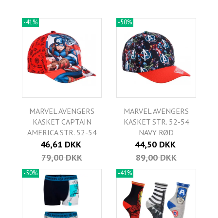
-41%
-50%
MARVEL AVENGERS
MARVEL AVENGERS
KASKET CAPTAIN
KASKET STR. 52-54
AMERICA STR. 52-54
NAVY RØD
46,61 DKK
44,50 DKK
79,00 DKK
89,00 DKK
-50%
-41%