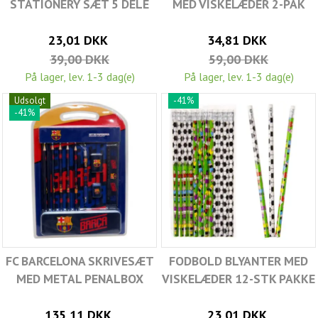
STATIONERY SÆT 5 DELE
MED VISKELÆDER 2-PAK
23,01 DKK
34,81 DKK
39,00 DKK
59,00 DKK
På lager, lev. 1-3 dag(e)
På lager, lev. 1-3 dag(e)
Udsolgt
-41%
-41%
FC BARCELONA SKRIVESÆT
FODBOLD BLYANTER MED
MED METAL PENALBOX
VISKELÆDER 12-STK PAKKE
135,11 DKK
23,01 DKK