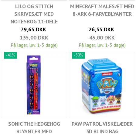
LILO OG STITCH
MINECRAFT MALESÆT MED
SKRIVESÆT MED
8-ARK 6-FARVEBLYANTER
NOTESBOG 11-DELE
79,65 DKK
26,55 DKK
135,00 DKK
45,00 DKK
På lager, lev. 1-3 dag(e)
På lager, lev. 1-3 dag(e)
-41%
-50%
SONIC THE HEDGEHOG
PAW PATROL VISKELÆDER
BLYANTER MED
3D BLIND BAG