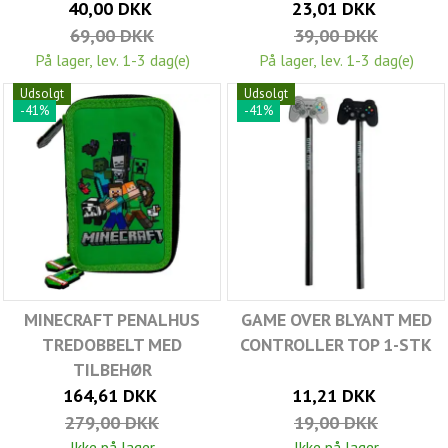
40,00 DKK
23,01 DKK
69,00 DKK
39,00 DKK
På lager, lev. 1-3 dag(e)
På lager, lev. 1-3 dag(e)
Udsolgt
Udsolgt
-41%
-41%
MINECRAFT PENALHUS
GAME OVER BLYANT MED
TREDOBBELT MED
CONTROLLER TOP 1-STK
TILBEHØR
164,61 DKK
11,21 DKK
279,00 DKK
19,00 DKK
Ikke på lager
Ikke på lager