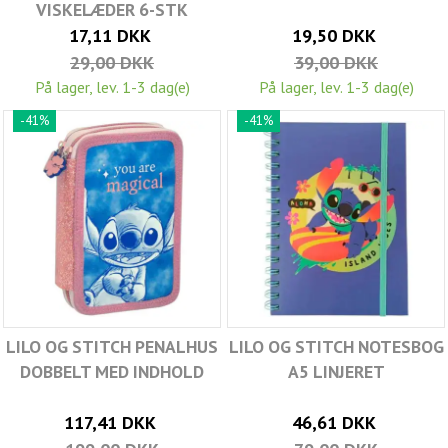
VISKELÆDER 6-STK
17,11 DKK
19,50 DKK
29,00 DKK
39,00 DKK
På lager, lev. 1-3 dag(e)
På lager, lev. 1-3 dag(e)
-41%
-41%
LILO OG STITCH PENALHUS
LILO OG STITCH NOTESBOG
DOBBELT MED INDHOLD
A5 LINJERET
117,41 DKK
46,61 DKK