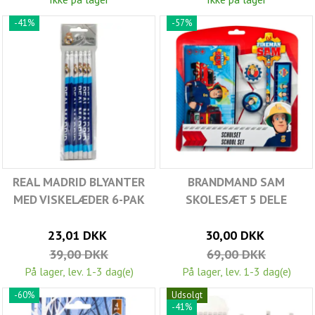
-41%
-57%
REAL MADRID BLYANTER
BRANDMAND SAM
MED VISKELÆDER 6-PAK
SKOLESÆT 5 DELE
23,01 DKK
30,00 DKK
39,00 DKK
69,00 DKK
På lager, lev. 1-3 dag(e)
På lager, lev. 1-3 dag(e)
-60%
Udsolgt
-41%