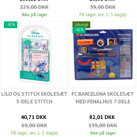
229,00 DKK
39,00 DKK
Ikke på lager
På lager, lev. 1-3 dag(e)
-41%
Udsolgt
-41%
LILO OG STITCH SKOLESÆT
FC BARCELONA SKOLESÆT
5-DELE STITCH
MED PENALHUS 7-DELE
40,71 DKK
82,01 DKK
69,00 DKK
139,00 DKK
På lager, lev. 1-3 dag(e)
Ikke på lager