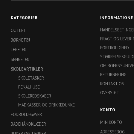
KATEGORIER
INFORMATIONE
HANDELSBETINGE
OUTLET
FRAGT OG LEVERI
BØRNETØJ
FORTROLIGHED
LEGETØJ
STØRRELSESGUID
SENGETØJ
OM BOERNSUNIVE
SKOLEARTIKLER
RETURNERING
SKOLETASKER
KONTAKT OS
PENALHUSE
OVERSIGT
SKOLEREDSKABER
MADKASSER OG DRIKKEDUNKE
KONTO
FODBOLD-GAVER
MIN KONTO
BADEHÅNDKLÆDER
ADRESSEBOG
PUDER OG TÆPPER