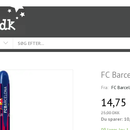
FC Barc
Fra:
FC Barce
14,75
25,00 DKK
Du sparer:
10
På lager, lev. 1