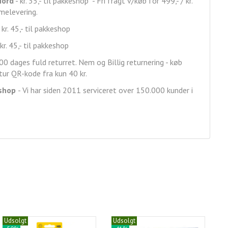
Nord
- kr. 35,- til pakkeshop - Fri fragt v/køb for 499,- / kr.
mmelevering.
 kr. 45,- til pakkeshop
kr. 45,- til pakkeshop
00 dages fuld returret. Nem og Billig returnering - køb
ur QR-kode fra kun 40 kr.
shop
- Vi har siden 2011 serviceret over 150.000 kunder i
Udsolgt
Udsolgt