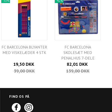
-50%
-41%
FC BARCELONA BLYANTER
FC BARCELONA
MED VISKELÆDER 4 STK
SKOLESÆT MED
PENALHUS 7-DELE
19,50 DKK
82,01 DKK
39,00 DKK
139,00 DKK
FIND OS PÅ