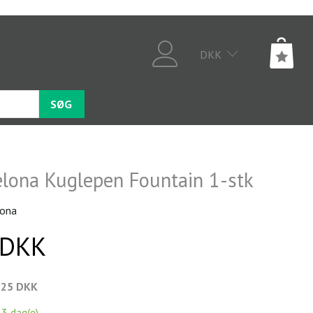
DKK
SØG
elona Kuglepen Fountain 1-stk
lona
 DKK
,25 DKK
-3 dag(e)