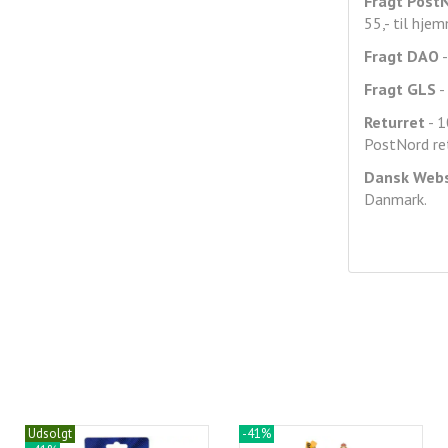
Fragt
Post
55,- til hje
Fragt DAO
-
Fragt GLS
- 
Returret
- 1
PostNord ret
Dansk Web
Danmark.
Udsolgt
-41%