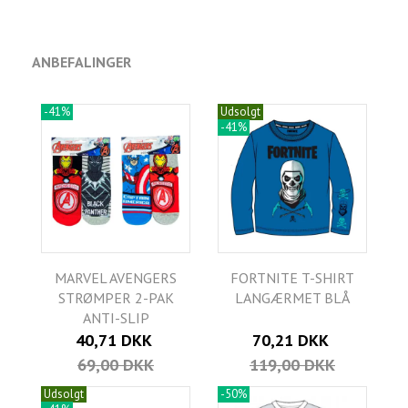
ANBEFALINGER
-41%
Udsolgt
-41%
MARVEL AVENGERS
FORTNITE T-SHIRT
STRØMPER 2-PAK
LANGÆRMET BLÅ
ANTI-SLIP
40,71 DKK
70,21 DKK
69,00 DKK
119,00 DKK
Udsolgt
-50%