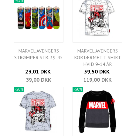
-41%
MARVEL AVENGERS
MARVEL AVENGERS
STRØMPER STR. 39-45
KORTÆRMET T-SHIRT
HVID 9-14 ÅR
23,01 DKK
59,50 DKK
39,00 DKK
119,00 DKK
-50%
-50%