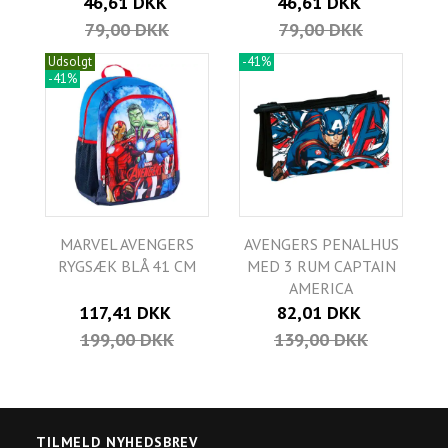
46,61 DKK
46,61 DKK
79,00 DKK
79,00 DKK
Udsolgt
-41%
-41%
MARVEL AVENGERS
AVENGERS PENALHUS
RYGSÆK BLÅ 41 CM
MED 3 RUM CAPTAIN
AMERICA
117,41 DKK
82,01 DKK
199,00 DKK
139,00 DKK
TILMELD NYHEDSBREV