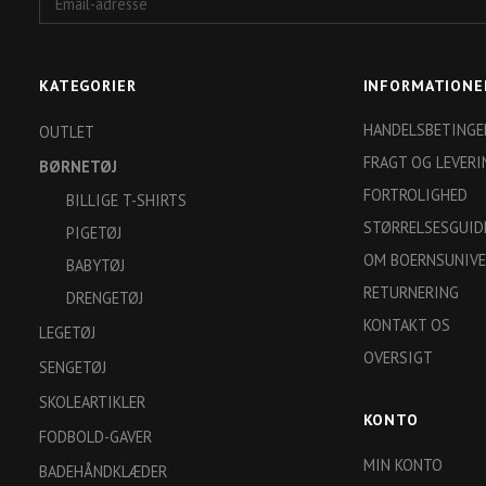
adresse
KATEGORIER
INFORMATIONE
HANDELSBETINGE
OUTLET
FRAGT OG LEVERI
BØRNETØJ
FORTROLIGHED
BILLIGE T-SHIRTS
STØRRELSESGUID
PIGETØJ
OM BOERNSUNIVE
BABYTØJ
RETURNERING
DRENGETØJ
KONTAKT OS
LEGETØJ
OVERSIGT
SENGETØJ
SKOLEARTIKLER
KONTO
FODBOLD-GAVER
MIN KONTO
BADEHÅNDKLÆDER