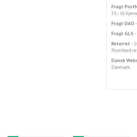
Fragt
Post
55,- til hje
Fragt DAO
-
Fragt GLS
- 
Returret
- 1
PostNord ret
Dansk Web
Danmark.