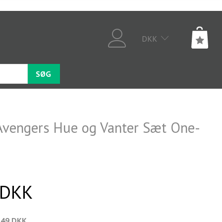
DKK
SØG
Avengers Hue og Vanter Sæt One-
 DKK
,49 DKK