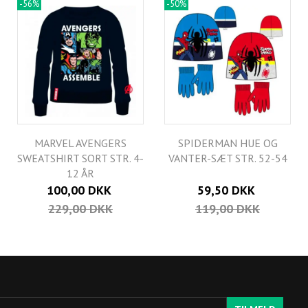
-56%
-50%
MARVEL AVENGERS
SPIDERMAN HUE OG
SWEATSHIRT SORT STR. 4-
VANTER-SÆT STR. 52-54
12 ÅR
100,00 DKK
59,50 DKK
229,00 DKK
119,00 DKK