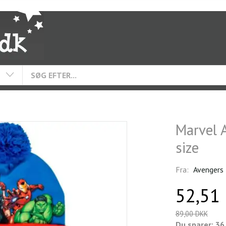
Marvel 
size
Fra:
Avengers
52,51
89,00 DKK
Du sparer:
36