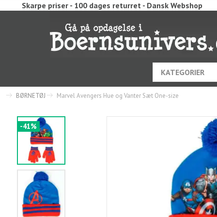
Skarpe priser - 100 dages returret - Dansk Webshop
KATEGORIER
BØRNETØJ
Marvel Avengers Hue og Vanter Sæt One-size
-41%