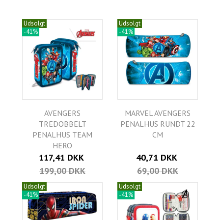
Udsolgt
Udsolgt
-41%
-41%
AVENGERS
MARVEL AVENGERS
TREDOBBELT
PENALHUS RUNDT 22
PENALHUS TEAM
CM
HERO
117,41 DKK
40,71 DKK
199,00 DKK
69,00 DKK
Udsolgt
Udsolgt
-41%
-41%