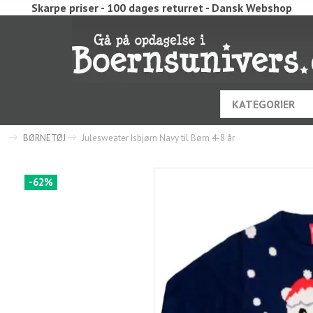
Skarpe priser - 100 dages returret - Dansk Webshop
KATEGORIER
BØRNETØJ
Julesweater Isbjørn Navy til Børn 4-8 år
-62%