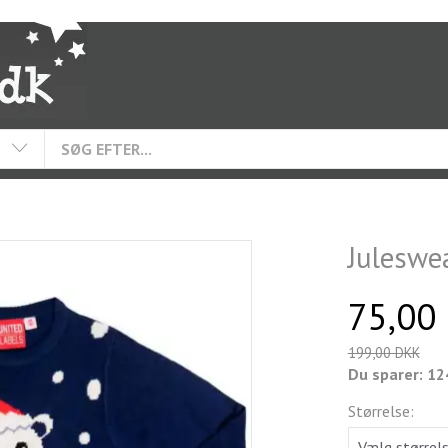
Juleswea
75,00
199,00 DKK
Du sparer:
12
Størrelse: