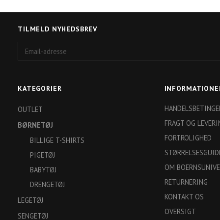
TILMELD NYHEDSBREV
Email-
adresse
KATEGORIER
INFORMATIONE
HANDELSBETINGE
OUTLET
FRAGT OG LEVERI
BØRNETØJ
FORTROLIGHED
BILLIGE T-SHIRTS
STØRRELSESGUID
PIGETØJ
OM BOERNSUNIVE
BABYTØJ
RETURNERING
DRENGETØJ
KONTAKT OS
LEGETØJ
OVERSIGT
SENGETØJ