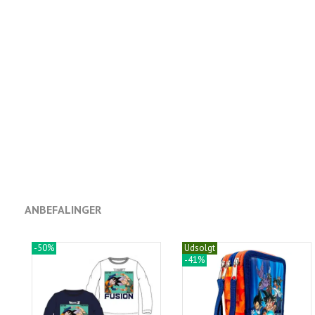
ANBEFALINGER
-50%
Udsolgt
-41%