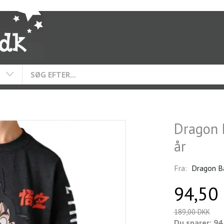
Dragon 
år
Fra:
Dragon B
94,50
189,00 DKK
Du sparer:
94