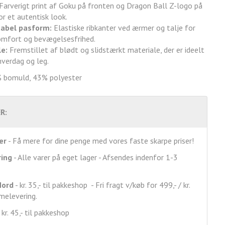
Farverigt print af Goku på fronten og Dragon Ball Z-logo på
r et autentisk look.
abel pasform:
Elastiske ribkanter ved ærmer og talje for
omfort og bevægelsesfrihed.
e:
Fremstillet af blødt og slidstærkt materiale, der er ideelt
hverdag og leg.
% bomuld, 43% polyester
R:
er
- Få mere for dine penge med vores faste skarpe priser!
ring
- Alle varer på eget lager - Afsendes indenfor 1-3
Nord
- kr. 35,- til pakkeshop - Fri fragt v/køb for 499,- / kr.
mmelevering.
 kr. 45,- til pakkeshop