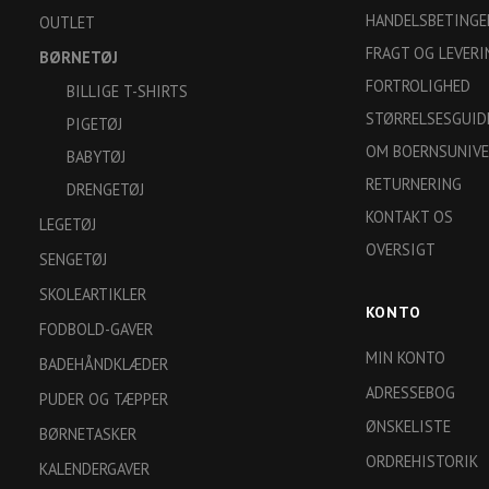
HANDELSBETINGE
OUTLET
FRAGT OG LEVERI
BØRNETØJ
FORTROLIGHED
BILLIGE T-SHIRTS
STØRRELSESGUID
PIGETØJ
OM BOERNSUNIVE
BABYTØJ
RETURNERING
DRENGETØJ
KONTAKT OS
LEGETØJ
OVERSIGT
SENGETØJ
SKOLEARTIKLER
KONTO
FODBOLD-GAVER
MIN KONTO
BADEHÅNDKLÆDER
ADRESSEBOG
PUDER OG TÆPPER
ØNSKELISTE
BØRNETASKER
ORDREHISTORIK
KALENDERGAVER