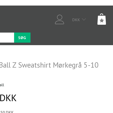
DKK
SØG
Ball Z Sweatshirt Mørkegrå 5-10
all
 DKK
,50 DKK