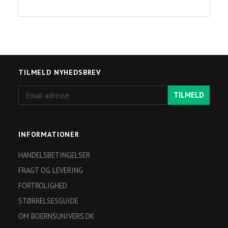
TILMELD NYHEDSBREV
Email-
TILMELD
adresse
INFORMATIONER
HANDELSBETINGELSER
FRAGT OG LEVERING
FORTROLIGHED
STØRRELSESGUIDE
OM BOERNSUNIVERS.DK