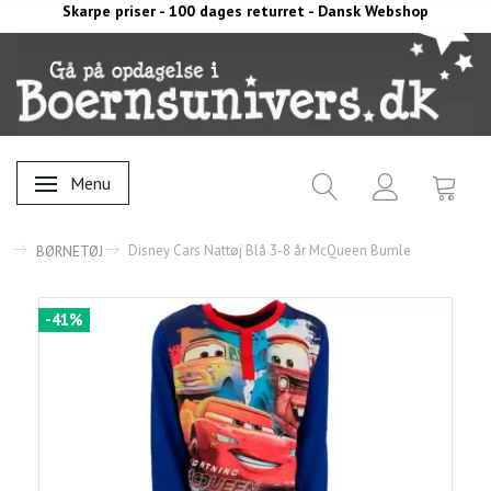
Skarpe priser - 100 dages returret - Dansk Webshop
Menu
Skifte navigation
Disney Cars Nattøj Blå 3-8 år McQueen Bumle
BØRNETØJ
-41%