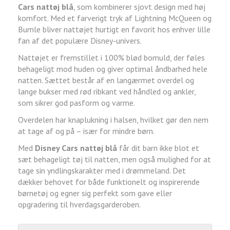
Cars nattøj blå
, som kombinerer sjovt design med høj
komfort. Med et farverigt tryk af Lightning McQueen og
Bumle bliver nattøjet hurtigt en favorit hos enhver lille
fan af det populære Disney-univers.
Nattøjet er fremstillet i 100% blød bomuld, der føles
behageligt mod huden og giver optimal åndbarhed hele
natten. Sættet består af en langærmet overdel og
lange bukser med rød ribkant ved håndled og ankler,
som sikrer god pasform og varme.
Overdelen har knaplukning i halsen, hvilket gør den nem
at tage af og på – især for mindre børn.
Med
Disney Cars nattøj blå
får dit barn ikke blot et
sæt behageligt tøj til natten, men også mulighed for at
tage sin yndlingskarakter med i drømmeland. Det
dækker behovet for både funktionelt og inspirerende
børnetøj og egner sig perfekt som gave eller
opgradering til hverdagsgarderoben.