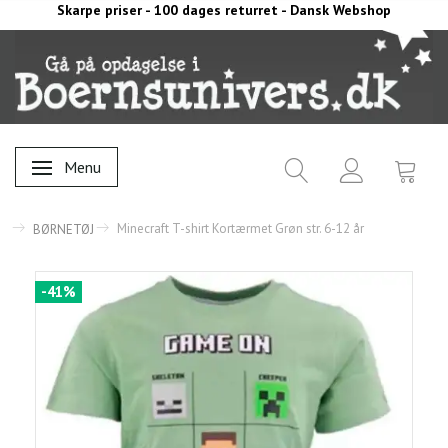
Skarpe priser - 100 dages returret - Dansk Webshop
Menu
Skifte navigation
Minecraft T-shirt Kortærmet Grøn str. 6-12 år
BØRNETØJ
-41%