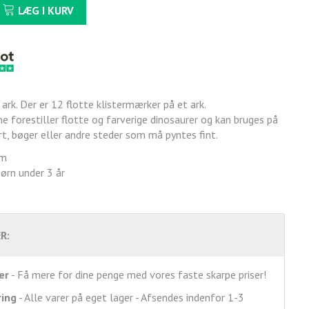
LÆG I KURV
i ark. Der er 12 flotte klistermærker på et ark.
e forestiller flotte og farverige dinosaurer og kan bruges på
t, bøger eller andre steder som må pyntes fint.
cm
børn under 3 år
R:
er
- Få mere for dine penge med vores faste skarpe priser!
ring
- Alle varer på eget lager - Afsendes indenfor 1-3