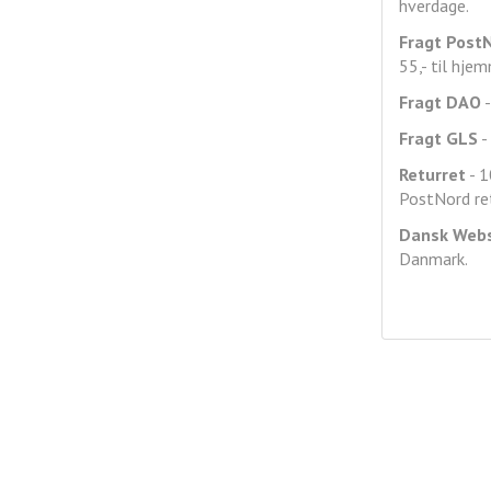
hverdage.
Fragt
Post
55,- til hje
Fragt DAO
-
Fragt GLS
- 
Returret
- 1
PostNord ret
Dansk Web
Danmark.