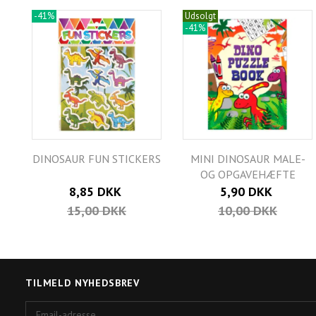
-41%
Udsolgt
-41%
DINOSAUR FUN STICKERS
MINI DINOSAUR MALE-
OG OPGAVEHÆFTE
8,85 DKK
5,90 DKK
15,00 DKK
10,00 DKK
TILMELD NYHEDSBREV
Email-