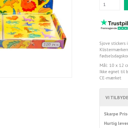
Sjove stickers 
Klistermærkern
fødselsdagskor
Mål: 10 x 12 
Ikke egnet til 
CE-mærket
VI TILBYDE
Skarpe Pris
Hurtig leve