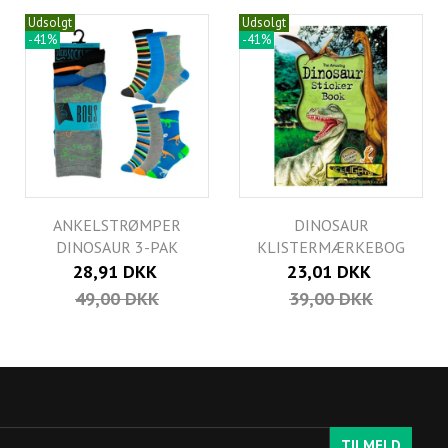
Udsolgt
Udsolgt
-41%
-41%
ANKELSTRØMPER
DINOSAUR
DINOSAUR 3-PAK
KLISTERMÆRKEBOG
28,91 DKK
23,01 DKK
49,00 DKK
39,00 DKK
TILMELD