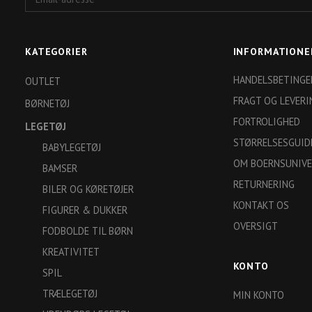
adresse
KATEGORIER
INFORMATIONE
HANDELSBETINGE
OUTLET
FRAGT OG LEVERI
BØRNETØJ
FORTROLIGHED
LEGETØJ
STØRRELSESGUID
BABYLEGETØJ
OM BOERNSUNIVE
BAMSER
RETURNERING
BILER OG KØRETØJER
KONTAKT OS
FIGURER & DUKKER
OVERSIGT
FODBOLDE TIL BØRN
KREATIVITET
KONTO
SPIL
TRÆLEGETØJ
MIN KONTO