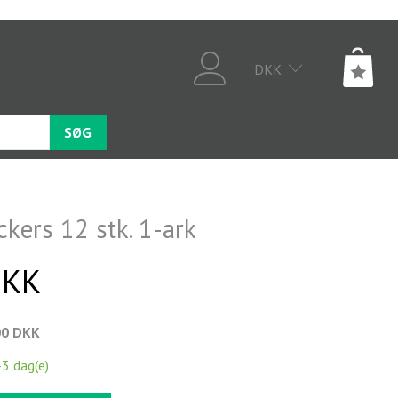
DKK
SØG
ckers 12 stk. 1-ark
DKK
00 DKK
-3 dag(e)