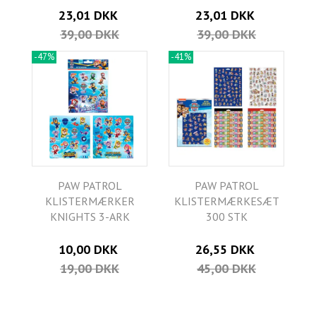
23,01 DKK
23,01 DKK
39,00 DKK
39,00 DKK
-47%
-41%
PAW PATROL
PAW PATROL
KLISTERMÆRKER
KLISTERMÆRKESÆT
KNIGHTS 3-ARK
300 STK
10,00 DKK
26,55 DKK
19,00 DKK
45,00 DKK