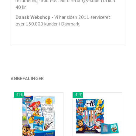
returnering - køb PostNord retur QR-kode fra kun
40 kr.
Dansk Webshop
- Vi har siden 2011 serviceret
over 150.000 kunder i Danmark.
ANBEFALINGER
-41%
-41%