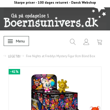
Skarpe priser - 100 dages returret - Dansk Webshop
Menu
Skifte navigation
Five Nights at Freddys Mystery Figur 8cm Blind Box
LEGETØJ
-41%