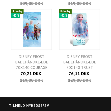
109,00 DKK
119,00 DKK
Udsolgt
Udsolgt
-41%
-41%
DISNEY FROST
DISNEY FROST
BADEHÅNDKLÆDE
BADEHÅNDKLÆDE
70X140 COURAGE
70X140 TRUST
70,21 DKK
76,11 DKK
119,00 DKK
129,00 DKK
TILMELD NYHEDSBREV