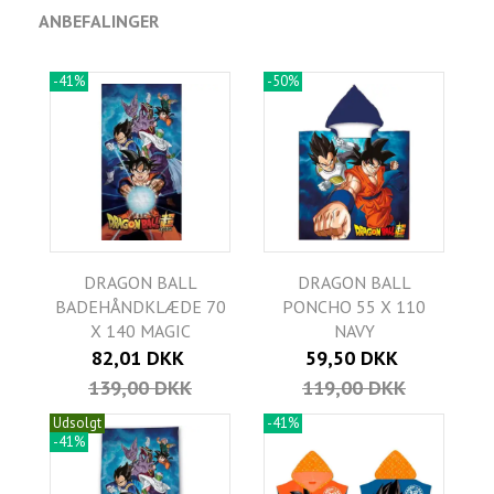
ANBEFALINGER
-41%
-50%
DRAGON BALL
DRAGON BALL
BADEHÅNDKLÆDE 70
PONCHO 55 X 110
X 140 MAGIC
NAVY
82,01 DKK
59,50 DKK
139,00 DKK
119,00 DKK
Udsolgt
-41%
-41%