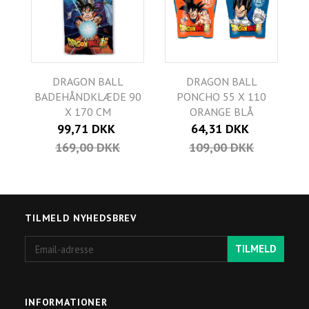
DRAGON BALL
DRAGON BALL
BADEHÅNDKLÆDE 90
PONCHO 55 X 110
X 170 CM
ORANGE BLÅ
99,71 DKK
64,31 DKK
169,00 DKK
109,00 DKK
TILMELD NYHEDSBREV
Email-
TILMELD
adresse
INFORMATIONER