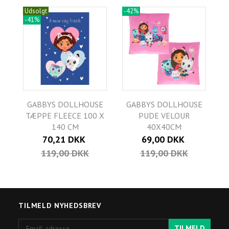
Udsolgt
-42%
-41%
GABBYS DOLLHOUSE
GABBYS DOLLHOUSE
TÆPPE FLEECE 100 X
PUDE VELOUR
140 CM
40X40CM
70,21 DKK
69,00 DKK
119,00 DKK
119,00 DKK
TILMELD NYHEDSBREV
Email-
TILMELD