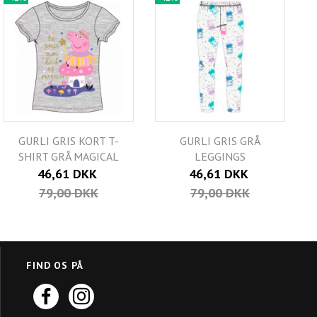
GURLI GRIS KORT T-
GURLI GRIS GRÅ
SHIRT GRÅ MAGICAL
LEGGINGS
46,61 DKK
46,61 DKK
79,00 DKK
79,00 DKK
FIND OS PÅ