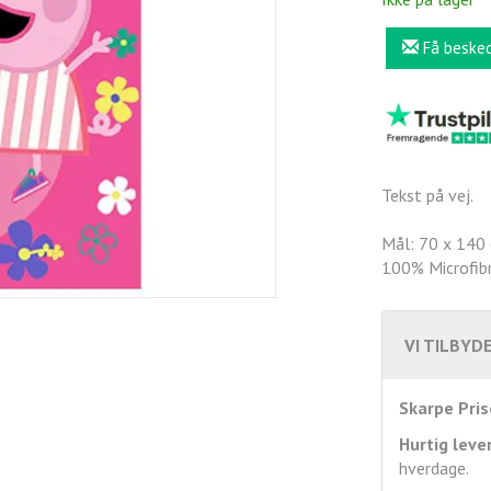
Få beske
Tekst på vej.
Mål: 70 x 140
100% Microfibr
VI TILBYDE
Skarpe Pris
Hurtig leve
hverdage.