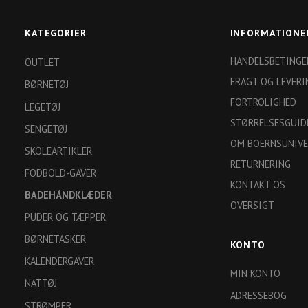
KATEGORIER
INFORMATIONE
HANDELSBETINGE
OUTLET
FRAGT OG LEVERI
BØRNETØJ
FORTROLIGHED
LEGETØJ
STØRRELSESGUID
SENGETØJ
OM BOERNSUNIVE
SKOLEARTIKLER
RETURNERING
FODBOLD-GAVER
KONTAKT OS
BADEHÅNDKLÆDER
OVERSIGT
PUDER OG TÆPPER
BØRNETASKER
KONTO
KALENDERGAVER
MIN KONTO
NATTØJ
ADRESSEBOG
STRØMPER