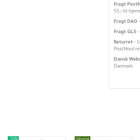
Fragt
Post
55,- til hje
Fragt DAO
-
Fragt GLS
- 
Returret
- 1
PostNord ret
Dansk Web
Danmark.
-50%
Udsolgt