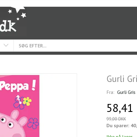
Gurli G
Fra:
Gurli Gris
58,41
99,00 DKK
Du sparer:
40
Ikke på lager