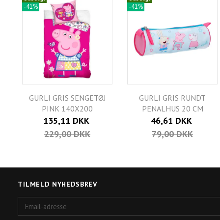
-41%
-41%
GURLI GRIS SENGETØJ
GURLI GRIS RUNDT
PINK 140X200
PENALHUS 20 CM
135,11 DKK
46,61 DKK
229,00 DKK
79,00 DKK
TILMELD NYHEDSBREV
Email-
adresse