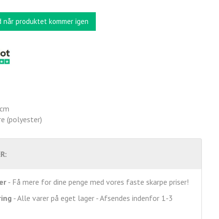
d når produktet kommer igen
 cm
e (polyester)
R:
er
- Få mere for dine penge med vores faste skarpe priser!
ring
- Alle varer på eget lager - Afsendes indenfor 1-3