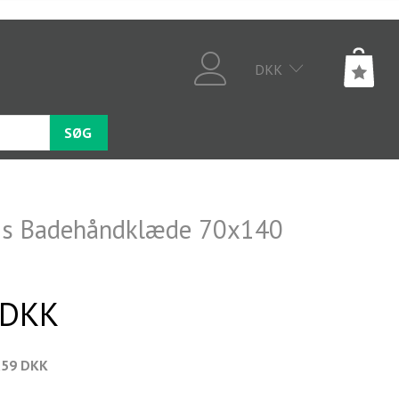
DKK
SØG
ris Badehåndklæde 70x140
 DKK
,59 DKK