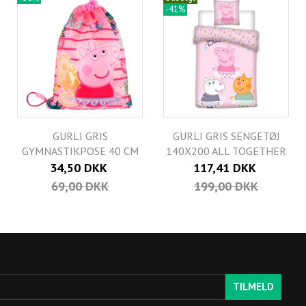
-41%
GURLI GRIS
GURLI GRIS SENGETØJ
GYMNASTIKPOSE 40 CM
140X200 ALL TOGETHER
34,50 DKK
117,41 DKK
69,00 DKK
199,00 DKK
TILMELD