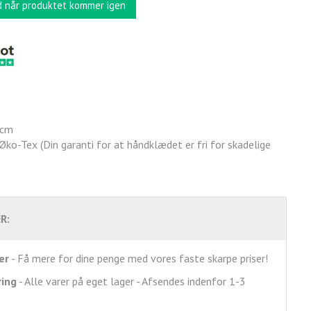
d når produktet kommer igen
 cm
o-Tex (Din garanti for at håndklædet er fri for skadelige
R:
er
- Få mere for dine penge med vores faste skarpe priser!
ring
- Alle varer på eget lager - Afsendes indenfor 1-3