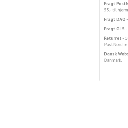
Fragt
Post
55,- til hje
Fragt DAO
-
Fragt GLS
- 
Returret
- 1
PostNord ret
Dansk Web
Danmark.