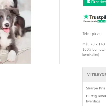
Få beske
Tekst på vej.
Mål: 70 x 140
100% bomuld Øk
kemikalier)
VI TILBYDE
Skarpe Pris
Hurtig leve
hverdage.