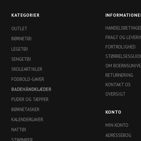
KATEGORIER
INFORMATIONE
HANDELSBETINGE
OUTLET
FRAGT OG LEVERI
BØRNETØJ
FORTROLIGHED
LEGETØJ
STØRRELSESGUID
SENGETØJ
OM BOERNSUNIVE
SKOLEARTIKLER
RETURNERING
FODBOLD-GAVER
KONTAKT OS
BADEHÅNDKLÆDER
OVERSIGT
PUDER OG TÆPPER
BØRNETASKER
KONTO
KALENDERGAVER
MIN KONTO
NATTØJ
ADRESSEBOG
STRØMPER