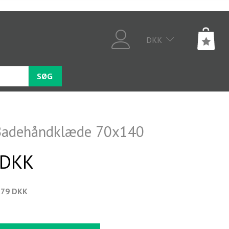
DKK
SØG
Badehåndklæde 70x140
 DKK
,79 DKK