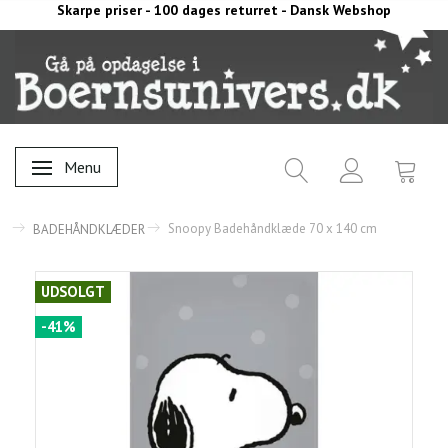
Skarpe priser - 100 dages returret - Dansk Webshop
Menu
Skifte navigation
Snoopy Badehåndklæde 70 x 140 cm
BADEHÅNDKLÆDER
UDSOLGT
-41%