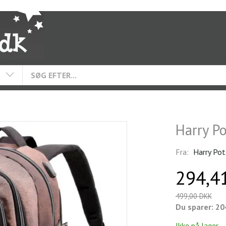
Harry P
Fra:
Harry Pot
294,4
499,00 DKK
Du sparer:
20
Ikke på lager