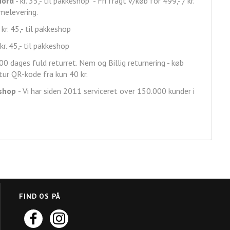
Nord
- kr. 35,- til pakkeshop - Fri fragt v/køb for 499,- / kr.
mmelevering.
 kr. 45,- til pakkeshop
kr. 45,- til pakkeshop
00 dages fuld returret. Nem og Billig returnering - køb
ur QR-kode fra kun 40 kr.
shop
- Vi har siden 2011 serviceret over 150.000 kunder i
FIND OS PÅ