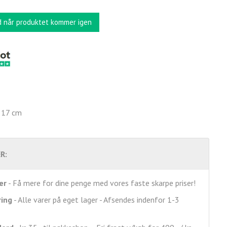
d når produktet kommer igen
 17 cm
R:
er
- Få mere for dine penge med vores faste skarpe priser!
ring
- Alle varer på eget lager - Afsendes indenfor 1-3