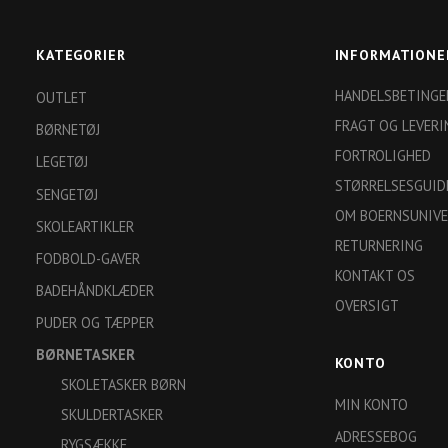
KATEGORIER
INFORMATIONE
HANDELSBETINGE
OUTLET
FRAGT OG LEVERI
BØRNETØJ
FORTROLIGHED
LEGETØJ
STØRRELSESGUID
SENGETØJ
OM BOERNSUNIVE
SKOLEARTIKLER
RETURNERING
FODBOLD-GAVER
KONTAKT OS
BADEHÅNDKLÆDER
OVERSIGT
PUDER OG TÆPPER
BØRNETASKER
KONTO
SKOLETASKER BØRN
MIN KONTO
SKULDERTASKER
ADRESSEBOG
RYGSÆKKE