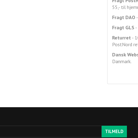
Fragt
Post
55,- til hje
Fragt DAO
-
Fragt GLS
- 
Returret
- 1
PostNord ret
Dansk Web
Danmark.
TILMELD