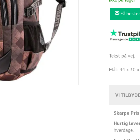
Få beske
Tekst på vej.
Mål: 44 x 30 x
VI TILBYDE
Skarpe Pris
Hurtig leve
hverdage.