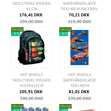
SKOLETASKE RYGSÆK
BADEHÅNDKLÆDE
41 CM
70X140CM RACERBIL
176,41 DKK
70,21 DKK
299,00 DKK
119,00 DKK
Udsolgt
Udsolgt
-41%
-41%
HOT WHEELS
HOT WHEELS
SKOLETASKE RYGSÆK
BADEHÅNDKLÆDE
42X30X15CM
70X140CM
205,91 DKK
82,01 DKK
349,00 DKK
139,00 DKK
Udsolgt
Udsolgt
-41%
-50%