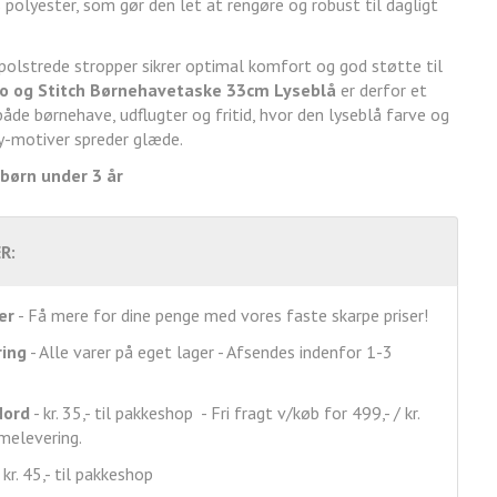
polyester, som gør den let at rengøre og robust til dagligt
 polstrede stropper sikrer optimal komfort og god støtte til
lo og Stitch Børnehavetaske 33cm Lyseblå
er derfor et
 både børnehave, udflugter og fritid, hvor den lyseblå farve og
y-motiver spreder glæde.
 børn under 3 år
R:
er
- Få mere for dine penge med vores faste skarpe priser!
ring
- Alle varer på eget lager - Afsendes indenfor 1-3
Nord
- kr. 35,- til pakkeshop - Fri fragt v/køb for 499,- / kr.
mmelevering.
 kr. 45,- til pakkeshop