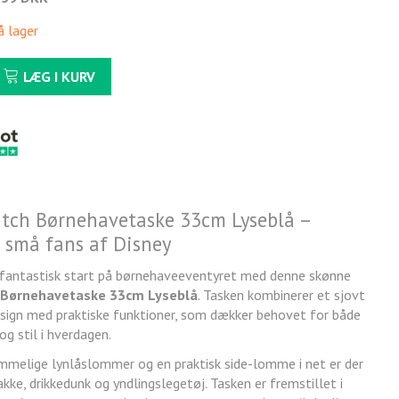
å lager
LÆG I KURV
titch Børnehavetaske 33cm Lyseblå –
l små fans af Disney
n fantastisk start på børnehaveeventyret med denne skønne
h Børnehavetaske 33cm Lyseblå
. Tasken kombinerer et sjovt
esign med praktiske funktioner, som dækker behovet for både
og stil i hverdagen.
mmelige lynlåslommer og en praktisk side-lomme i net er der
kke, drikkedunk og yndlingslegetøj. Tasken er fremstillet i