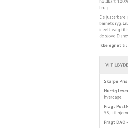
holdbart 100% 
brug.
De justerbare,
barnets ryg.
Li
ideelt valg til
de sjove Disne
Ikke egnet til
VI TILBYDE
Skarpe Pris
Hurtig leve
hverdage.
Fragt
Post
55,- til hje
Fragt DAO
-