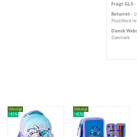
Fragt GLS
- 
Returret
- 1
PostNord ret
Dansk Web
Danmark.
Udsolgt
Udsolgt
-41%
-41%