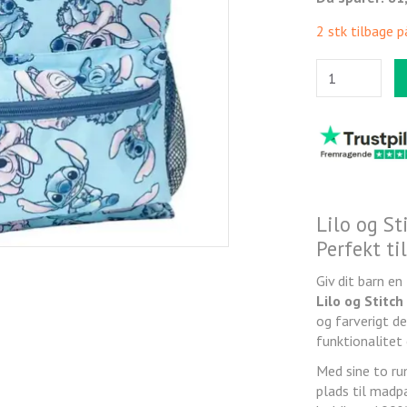
2 stk tilbage p
Lilo og S
Perfekt ti
Giv dit barn e
Lilo og Stitc
og farverigt d
funktionalitet 
Med sine to ru
plads til madpa