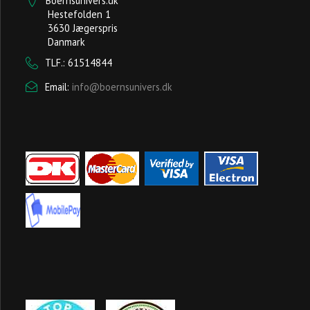
Boernsunivers.dk
Hestefolden 1
3630 Jægerspris
Danmark
TLF.: 61514844
Email:
info@boernsunivers.dk