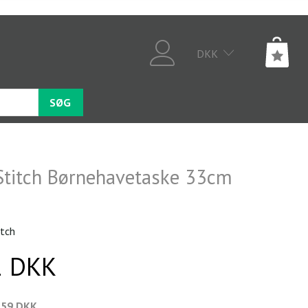
DKK
SØG
 Stitch Børnehavetaske 33cm
itch
1 DKK
,59 DKK