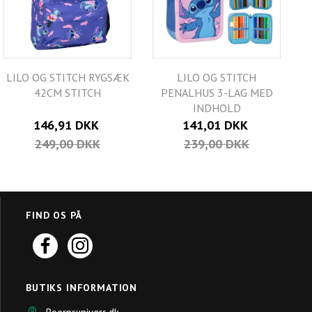
LILO OG STITCH RYGSÆK
LILO OG STITCH
42CM STITCH
PENALHUS 3-LAG MED
INDHOLD
146,91 DKK
141,01 DKK
249,00 DKK
239,00 DKK
FIND OS PÅ
BUTIKS INFORMATION