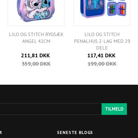
LILO OG STITCH RYGSÆK
LILO OG STITCH
ANGEL 42CM
PENALHUS 2-LAG MED 29
DELE
211,81 DKK
117,41 DKK
359,00 DKK
199,00 DKK
TILMELD
R
SENESTE BLOGS