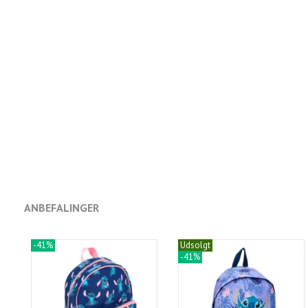
ANBEFALINGER
-41%
Udsolgt
-41%