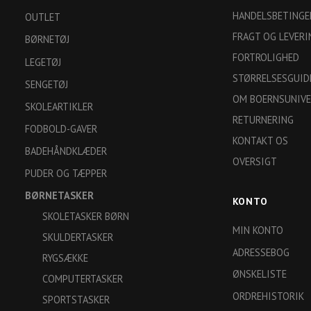
HANDELSBETINGE
OUTLET
FRAGT OG LEVERI
BØRNETØJ
FORTROLIGHED
LEGETØJ
STØRRELSESGUID
SENGETØJ
OM BOERNSUNIVE
SKOLEARTIKLER
RETURNERING
FODBOLD-GAVER
KONTAKT OS
BADEHÅNDKLÆDER
OVERSIGT
PUDER OG TÆPPER
BØRNETASKER
KONTO
SKOLETASKER BØRN
MIN KONTO
SKULDERTASKER
ADRESSEBOG
RYGSÆKKE
ØNSKELISTE
COMPUTERTASKER
ORDREHISTORIK
SPORTSTASKER