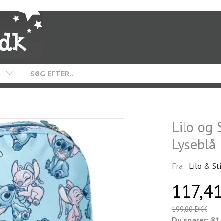
Lilo og
Lyseblå
Fra:
Lilo & St
117,4
199,00 DKK
Du sparer:
81