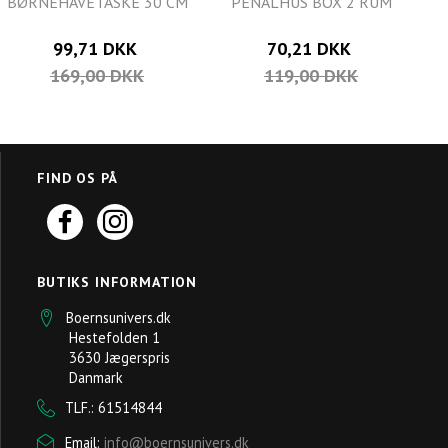
BØRNEHAVETASKE 30 CM
PENALHUS BOX 2 RUM
99,71 DKK
70,21 DKK
169,00 DKK
119,00 DKK
FIND OS PÅ
BUTIKS INFORMATION
Boernsunivers.dk
Hestefolden 1
3630 Jægerspris
Danmark
TLF.: 61514844
Email:
info@boernsunivers.dk