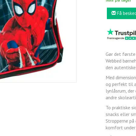
Få beske
Gør det første
Webbed børneha
den autentiske
Med dimensione
og perfekt til
lynlåsrum, der
andre skoleart
To praktiske si
snacks eller sm
Stropperne på 
komfort under