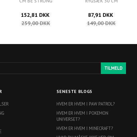
CM BE STRONG
RYGSÆK 30 CM
152,81 DKK
87,91 DKK
259,00 DKK
149,00 DKK
TILMELD
R
SENESTE BLOGS
LSER
HVEM ER HVEM I PAW PATROL?
NG
HVEM ER HVEM I POKEMON
UNIVERSET?
HVEM ER HVEM I MINECRAFT?
E