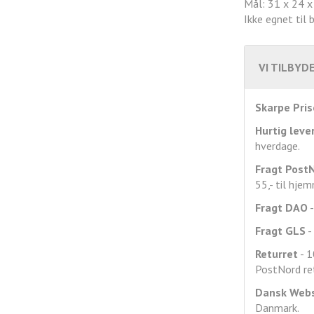
Mål: 31 x 24 
Ikke egnet til 
VI TILBYDE
Skarpe Pris
Hurtig leve
hverdage.
Fragt
Post
55,- til hje
Fragt DAO
-
Fragt GLS
- 
Returret
- 1
PostNord ret
Dansk Web
Danmark.