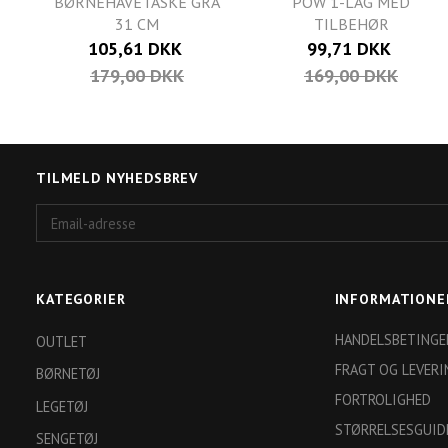
BØRNEHAVETASKE GRÅ
POW 1-LAG MED
31 CM
TILBEHØR
105,61 DKK
99,71 DKK
179,00 DKK
169,00 DKK
TILMELD NYHEDSBREV
Email-
adresse
KATEGORIER
INFORMATIONE
HANDELSBETINGE
OUTLET
FRAGT OG LEVERI
BØRNETØJ
FORTROLIGHED
LEGETØJ
STØRRELSESGUID
SENGETØJ