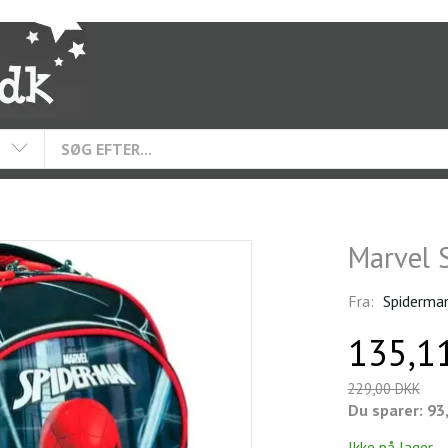
Marvel 
Fra:
Spiderma
135,1
229,00 DKK
Du sparer:
93
Ikke på lager