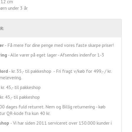
x 12 cm
børn under 3 år
R:
er
- Få mere for dine penge med vores faste skarpe priser!
ring
- Alle varer på eget lager - Afsendes indenfor 1-3
Nord
- kr. 35,- til pakkeshop - Fri fragt v/køb for 499,- / kr.
mmelevering.
 kr. 45,- til pakkeshop
kr. 45,- til pakkeshop
00 dages fuld returret. Nem og Billig returnering - køb
ur QR-kode fra kun 40 kr.
shop
- Vi har siden 2011 serviceret over 150.000 kunder i