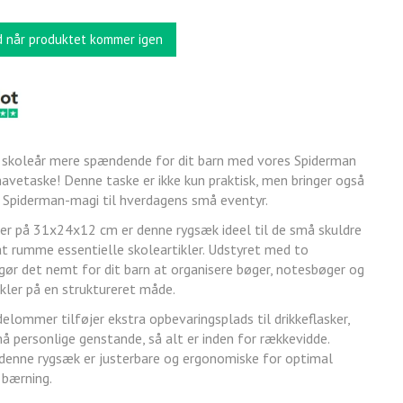
d når produktet kommer igen
 skoleår mere spændende for dit barn med vores Spiderman
vetaske! Denne taske er ikke kun praktisk, men bringer også
 Spiderman-magi til hverdagens små eventyr.
r på 31x24x12 cm er denne rygsæk ideel til de små skuldre
 at rumme essentielle skoleartikler. Udstyret med to
 gør det nemt for dit barn at organisere bøger, notesbøger og
ikler på en struktureret måde.
delommer tilføjer ekstra opbevaringsplads til drikkeflasker,
å personlige genstande, så alt er inden for rækkevidde.
denne rygsæk er justerbare og ergonomiske for optimal
 bærning.