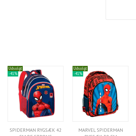
Udsolgt
Udsolgt
-41%
-41%
SPIDERMAN RYGSÆK 42
MARVEL SPIDERMAN