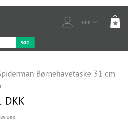
DKK
SØG
Spiderman Børnehavetaske 31 cm
n
1 DKK
,89 DKK