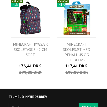
Udsolgt
Udsolgt
-41%
-41%
MINECRAFT RYGSÆK
MINECRAFT
SKOLETASKE 42 CM
SKOLESÆT MED
SORT
PENALHUS OG
TILBEHØR
176,41 DKK
117,41 DKK
299,00 DKK
199,00 DKK
TILMELD NYHEDSBREV
Email-