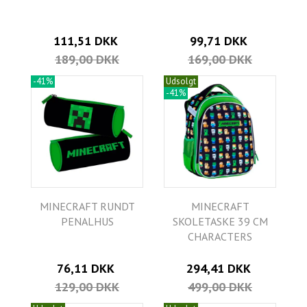
111,51 DKK
99,71 DKK
189,00 DKK
169,00 DKK
-41%
Udsolgt
-41%
MINECRAFT RUNDT
MINECRAFT
PENALHUS
SKOLETASKE 39 CM
CHARACTERS
76,11 DKK
294,41 DKK
129,00 DKK
499,00 DKK