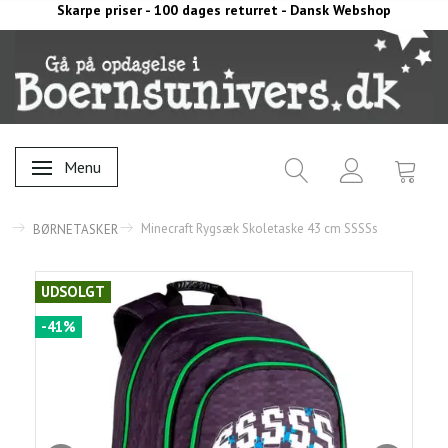
Skarpe priser - 100 dages returret - Dansk Webshop
Menu
Skifte navigation
Minecraft Rygsæk Skoletaske 43 cm SSSSs
BØRNETASKER
UDSOLGT
-41%