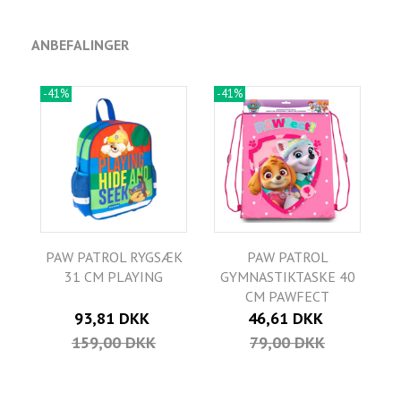
ANBEFALINGER
-41%
-41%
PAW PATROL RYGSÆK
PAW PATROL
31 CM PLAYING
GYMNASTIKTASKE 40
CM PAWFECT
93,81 DKK
46,61 DKK
159,00 DKK
79,00 DKK