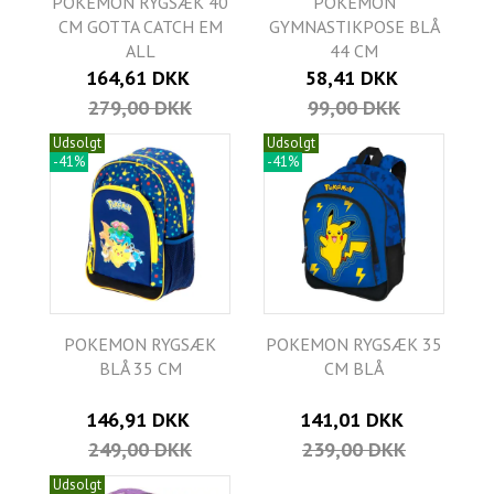
POKEMON RYGSÆK 40
POKEMON
CM GOTTA CATCH EM
GYMNASTIKPOSE BLÅ
ALL
44 CM
164,61 DKK
58,41 DKK
279,00 DKK
99,00 DKK
Udsolgt
Udsolgt
-41%
-41%
POKEMON RYGSÆK
POKEMON RYGSÆK 35
BLÅ 35 CM
CM BLÅ
146,91 DKK
141,01 DKK
249,00 DKK
239,00 DKK
Udsolgt