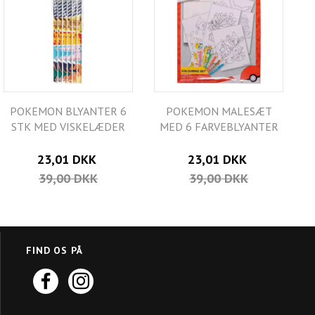
POKEMON BLYANTER 6
POKEMON MALESÆT
STK MED VISKELÆDER
MED 6 FARVEBLYANTER
23,01 DKK
23,01 DKK
39,00 DKK
39,00 DKK
FIND OS PÅ