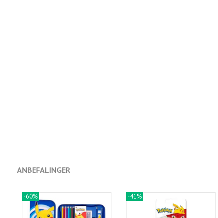
ANBEFALINGER
-60%
-41%