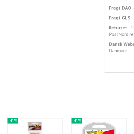
Fragt DAO
-
Fragt GLS
- 
Returret
- 1
PostNord ret
Dansk Web
Danmark.
-41%
-41%