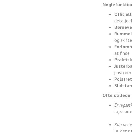
Nøglefunktion
Officie
detaljer 
Børneven
Rummeli
og skifte
Forlomm
at finde
Praktis
Justerb
pasform
Polstret
Slidstæ
Ofte stillede
Er rygsæk
Ja, størr
Kan der 
Ja, det 