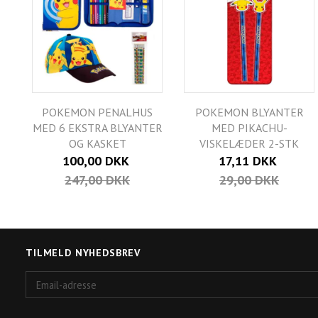
POKEMON PENALHUS
POKEMON BLYANTER
MED 6 EKSTRA BLYANTER
MED PIKACHU-
OG KASKET
VISKELÆDER 2-STK
100,00 DKK
17,11 DKK
247,00 DKK
29,00 DKK
TILMELD NYHEDSBREV
Email-
adresse