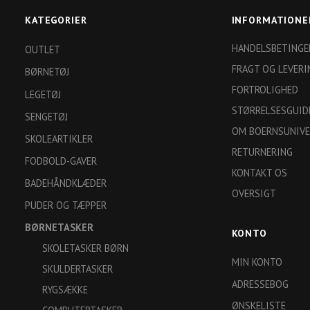
KATEGORIER
INFORMATIONE
HANDELSBETINGE
OUTLET
FRAGT OG LEVERI
BØRNETØJ
FORTROLIGHED
LEGETØJ
STØRRELSESGUID
SENGETØJ
OM BOERNSUNIVE
SKOLEARTIKLER
RETURNERING
FODBOLD-GAVER
KONTAKT OS
BADEHÅNDKLÆDER
OVERSIGT
PUDER OG TÆPPER
BØRNETASKER
KONTO
SKOLETASKER BØRN
MIN KONTO
SKULDERTASKER
ADRESSEBOG
RYGSÆKKE
ØNSKELISTE