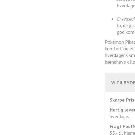
hverdage
Er rygsæ
Ja, de ju
god komf
Pokémon Pikach
komfort og et 
hverdagens små
børnehave elle
VI TILBYDE
Skarpe Pris
Hurtig leve
hverdage.
Fragt
Post
55,- til hje