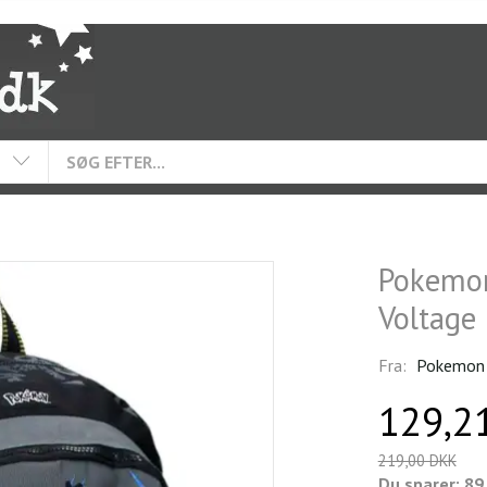
Pokemon
Voltage
Fra:
Pokemon
129,2
219,00 DKK
Du sparer:
89