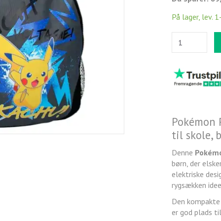
På lager, lev. 1
Pokémon P
til skole,
Denne
Pokémo
børn, der elsk
elektriske des
rygsækken ideel
Den kompakte s
er god plads ti