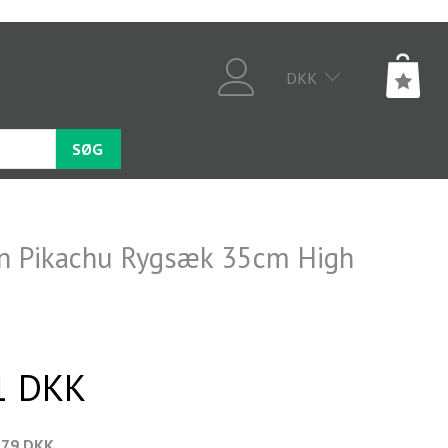
DKK
SØG
 Pikachu Rygsæk 35cm High
1 DKK
,79 DKK