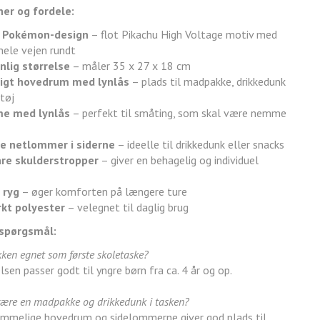
er og fordele:
lt Pokémon-design
– flot Pikachu High Voltage motiv med
hele vejen rundt
lig størrelse
– måler 35 x 27 x 18 cm
gt hovedrum med lynlås
– plads til madpakke, drikkedunk
tøj
e med lynlås
– perfekt til småting, som skal være nemme
ke netlommer i siderne
– ideelle til drikkedunk eller snacks
are skulderstropper
– giver en behagelig og individuel
 ryg
– øger komforten på længere ture
rkt polyester
– velegnet til daglig brug
 spørgsmål:
ken egnet som første skoletaske?
elsen passer godt til yngre børn fra ca. 4 år og op.
være en madpakke og drikkedunk i tasken?
rummelige hovedrum og sidelommerne giver god plads til