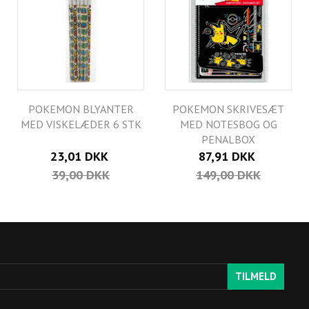
POKEMON BLYANTER
POKEMON SKRIVESÆT
MED VISKELÆDER 6 STK
MED NOTESBOG OG
PENALBOX
23,01 DKK
87,91 DKK
39,00 DKK
149,00 DKK
TILMELD