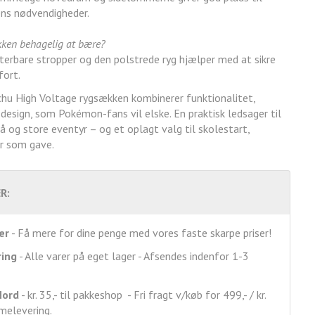
ns nødvendigheder.
kken behagelig at bære?
sterbare stropper og den polstrede ryg hjælper med at sikre
ort.
u High Voltage rygsækken kombinerer funktionalitet,
design, som Pokémon-fans vil elske. En praktisk ledsager til
 og store eventyr – og et oplagt valg til skolestart,
r som gave.
R:
er
- Få mere for dine penge med vores faste skarpe priser!
ring
- Alle varer på eget lager - Afsendes indenfor 1-3
Nord
- kr. 35,- til pakkeshop - Fri fragt v/køb for 499,- / kr.
mmelevering.