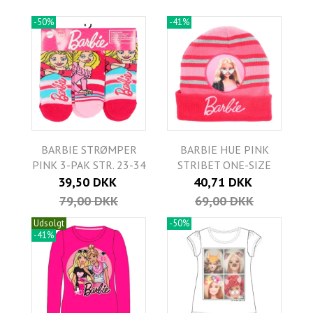
-50%
-41%
BARBIE STRØMPER
BARBIE HUE PINK
PINK 3-PAK STR. 23-34
STRIBET ONE-SIZE
39,50 DKK
40,71 DKK
79,00 DKK
69,00 DKK
Udsolgt
-50%
-41%