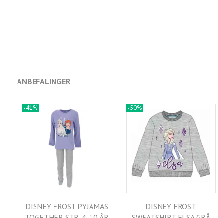
ANBEFALINGER
-41%
-50%
DISNEY FROST PYJAMAS
DISNEY FROST
TOGETHER STR. 4-10 ÅR
SWEATSHIRT ELSA GRÅ