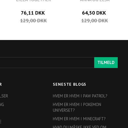
76,11 DKK
64,50 DKK
129,00 DKK
129,00 DKK
TILMELD
R
SENESTE BLOGS
LSER
HVEM ER HVEM I PAW PATROL?
NG
HVEM ER HVEM I POKEMON
UNIVERSET?
HVEM ER HVEM I MINECRAFT?
E
HVAD DU MÅSKE IKKE VED OM