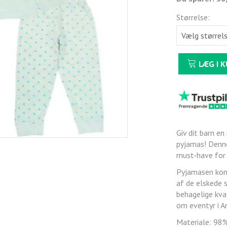
Størrelse:
LÆG I 
Giv dit barn e
pyjamas! Denne
must-have for 
Pyjamasen komm
af de elskede 
behagelige kval
om eventyr i A
Materiale: 98