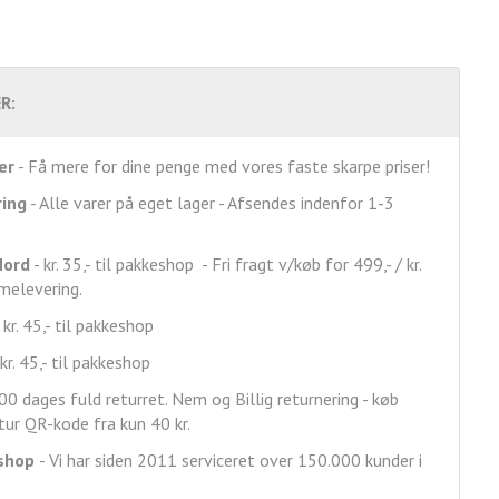
R:
er
- Få mere for dine penge med vores faste skarpe priser!
ring
- Alle varer på eget lager - Afsendes indenfor 1-3
Nord
- kr. 35,- til pakkeshop - Fri fragt v/køb for 499,- / kr.
mmelevering.
 kr. 45,- til pakkeshop
kr. 45,- til pakkeshop
00 dages fuld returret. Nem og Billig returnering - køb
ur QR-kode fra kun 40 kr.
shop
- Vi har siden 2011 serviceret over 150.000 kunder i