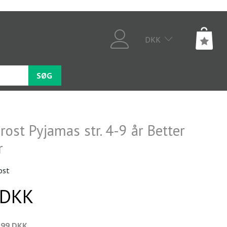
DKK
SØG
rost Pyjamas str. 4-9 år Better
r
ost
 DKK
,99 DKK