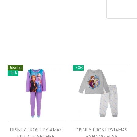
Udsolgt
-50%
-41%
DISNEY FROST PYJAMAS
DISNEY FROST PYJAMAS
LILLA TOGETHER
ANNA OG ELSA