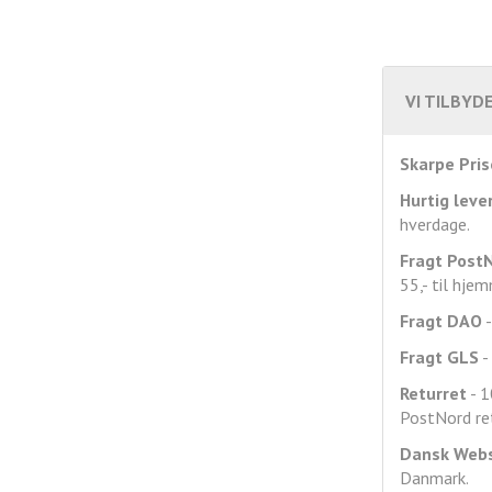
VI TILBYDE
Skarpe Pris
Hurtig leve
hverdage.
Fragt
Post
55,- til hje
Fragt DAO
-
Fragt GLS
- 
Returret
- 1
PostNord ret
Dansk Web
Danmark.