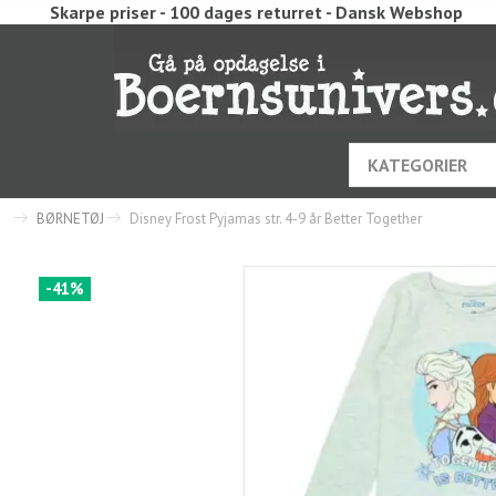
Skarpe priser - 100 dages returret - Dansk Webshop
KATEGORIER
BØRNETØJ
Disney Frost Pyjamas str. 4-9 år Better Together
-41%