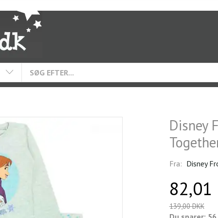
Disney F
Togethe
Fra:
Disney Fr
82,01
139,00 DKK
Du sparer:
56