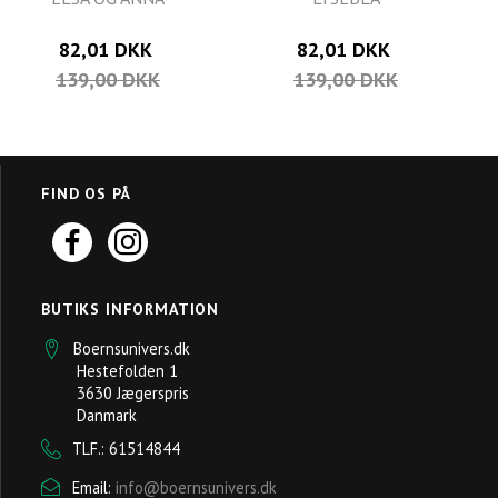
82,01 DKK
82,01 DKK
139,00 DKK
139,00 DKK
FIND OS PÅ
BUTIKS INFORMATION
Boernsunivers.dk
Hestefolden 1
3630 Jægerspris
Danmark
TLF.: 61514844
Email:
info@boernsunivers.dk