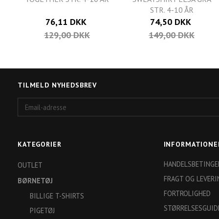
STR. 4-10 ÅR
76,11 DKK
74,50 DKK
129,00 DKK
149,00 DKK
TILMELD NYHEDSBREV
Email-
adresse
KATEGORIER
INFORMATIONE
HANDELSBETINGE
OUTLET
FRAGT OG LEVERI
BØRNETØJ
FORTROLIGHED
BILLIGE T-SHIRTS
STØRRELSESGUID
PIGETØJ