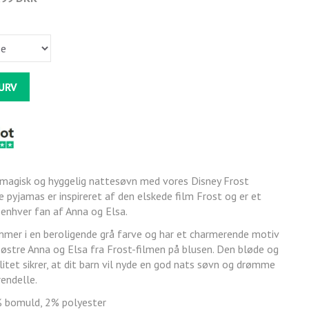
KURV
n magisk og hyggelig nattesøvn med vores Disney Frost
 pyjamas er inspireret af den elskede film Frost og er et
enhver fan af Anna og Elsa.
er i en beroligende grå farve og har et charmerende motiv
søstre Anna og Elsa fra Frost-filmen på blusen. Den bløde og
itet sikrer, at dit barn vil nyde en god nats søvn og drømme
rendelle.
% bomuld, 2% polyester