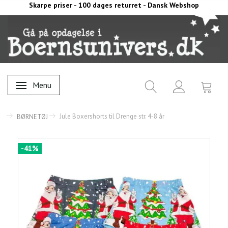
Skarpe priser - 100 dages returret - Dansk Webshop
Menu
Skifte navigation
Jule Boxershorts til Drenge str. 4-8 år
BØRNETØJ
-41%