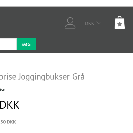
DKK
SØG
prise Joggingbukser Grå
ise
 DKK
,50 DKK