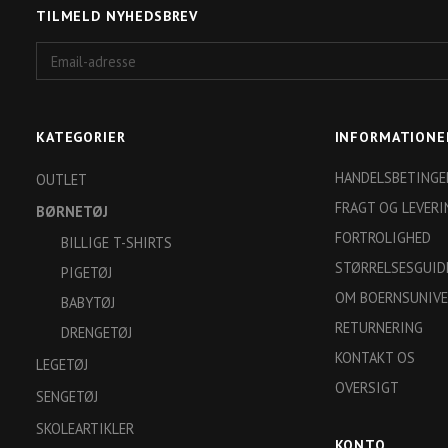
TILMELD NYHEDSBREV
Email-
adresse
KATEGORIER
INFORMATIONE
HANDELSBETINGE
OUTLET
FRAGT OG LEVERI
BØRNETØJ
FORTROLIGHED
BILLIGE T-SHIRTS
STØRRELSESGUID
PIGETØJ
OM BOERNSUNIVE
BABYTØJ
RETURNERING
DRENGETØJ
KONTAKT OS
LEGETØJ
OVERSIGT
SENGETØJ
SKOLEARTIKLER
KONTO