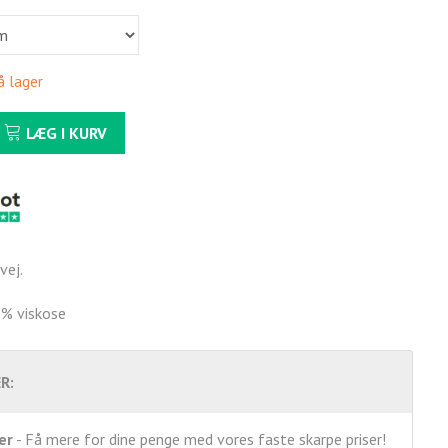
å lager
LÆG I KURV
vej.
% viskose
R:
er
- Få mere for dine penge med vores faste skarpe priser!