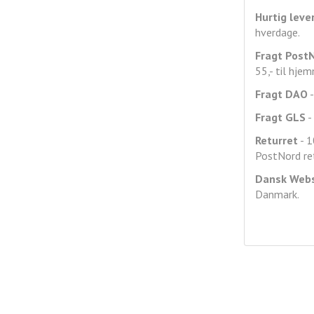
Hurtig leve
hverdage.
Fragt
Post
55,- til hje
Fragt DAO
-
Fragt GLS
- 
Returret
- 1
PostNord ret
Dansk Web
Danmark.