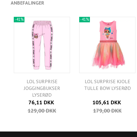
ANBEFALINGER
-41%
-41%
LOL SURPRISE
LOL SURPRISE KJOLE
JOGGINGBUKSER
TULLE BOW LYSERØD
LYSERØD
76,11 DKK
105,61 DKK
129,00 DKK
179,00 DKK