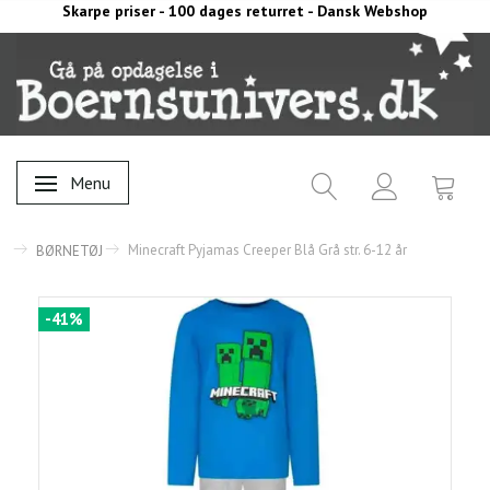
Skarpe priser - 100 dages returret - Dansk Webshop
Menu
Skifte navigation
Minecraft Pyjamas Creeper Blå Grå str. 6-12 år
BØRNETØJ
-41%