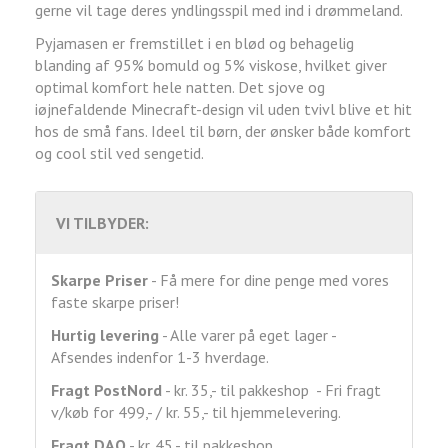
gerne vil tage deres yndlingsspil med ind i drømmeland.
Pyjamasen er fremstillet i en blød og behagelig
blanding af 95% bomuld og 5% viskose, hvilket giver
optimal komfort hele natten. Det sjove og
iøjnefaldende Minecraft-design vil uden tvivl blive et hit
hos de små fans. Ideel til børn, der ønsker både komfort
og cool stil ved sengetid.
VI TILBYDER:
Skarpe Priser
- Få mere for dine penge med vores
faste skarpe priser!
Hurtig levering
- Alle varer på eget lager -
Afsendes indenfor 1-3 hverdage.
Fragt
PostNord
- kr. 35,- til pakkeshop - Fri fragt
v/køb for 499,- / kr. 55,- til hjemmelevering.
Fragt DAO
- kr. 45,- til pakkeshop