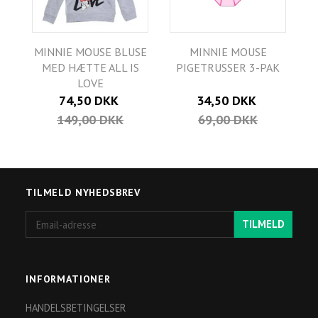
MINNIE MOUSE BLUSE
MINNIE MOUSE
MED HÆTTE ALL IS
PIGETRUSSER 3-PAK
LOVE
74,50 DKK
34,50 DKK
149,00 DKK
69,00 DKK
TILMELD NYHEDSBREV
Email-
TILMELD
adresse
INFORMATIONER
HANDELSBETINGELSER