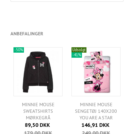
ANBEFALINGER
-50%
Udsolgt
-41%
MINNIE MOUSE
MINNIE MOUSE
SWEATSHIRTS
SENGETØJ 140X200
MØRKEGRÅ
YOU ARE A STAR
89,50 DKK
146,91 DKK
179,00 DKK
249,00 DKK