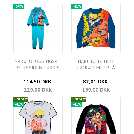
-50%
-41%
NARUTO JOGGINGSÆT
NARUTO T-SHIRT
SHIPPUDEN TURKIS
LANGÆRMET BLÅ
114,50 DKK
82,01 DKK
229,00 DKK
139,00 DKK
Udsolgt
Udsolgt
-41%
-41%