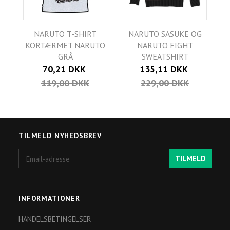
NARUTO T-SHIRT
NARUTO SASUKE OG
KORTÆRMET NARUTO
NARUTO FIGHT
GRÅ
SWEATSHIRT
70,21 DKK
135,11 DKK
119,00 DKK
229,00 DKK
TILMELD NYHEDSBREV
Email-
TILMELD
adresse
INFORMATIONER
HANDELSBETINGELSER