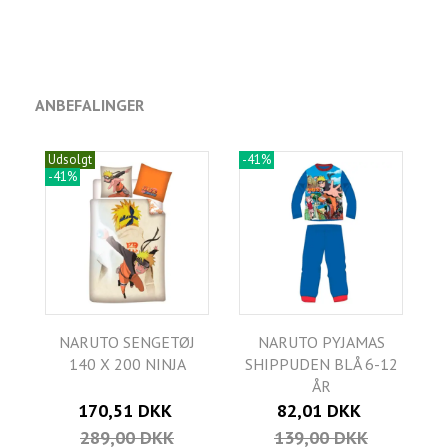
ANBEFALINGER
Udsolgt
-41%
-41%
NARUTO SENGETØJ
NARUTO PYJAMAS
140 X 200 NINJA
SHIPPUDEN BLÅ 6-12
ÅR
170,51 DKK
82,01 DKK
289,00 DKK
139,00 DKK