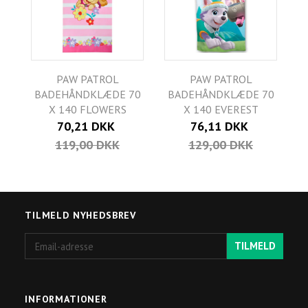
PAW PATROL
PAW PATROL
BADEHÅNDKLÆDE 70
BADEHÅNDKLÆDE 70
X 140 FLOWERS
X 140 EVEREST
70,21 DKK
76,11 DKK
119,00 DKK
129,00 DKK
TILMELD NYHEDSBREV
Email-
TILMELD
adresse
INFORMATIONER