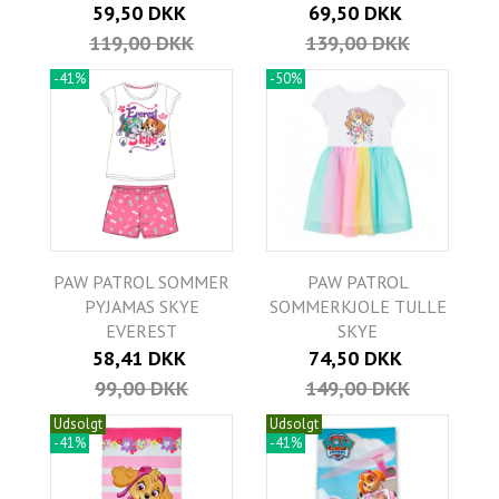
59,50 DKK
69,50 DKK
119,00 DKK
139,00 DKK
-41%
-50%
PAW PATROL SOMMER
PAW PATROL
PYJAMAS SKYE
SOMMERKJOLE TULLE
EVEREST
SKYE
58,41 DKK
74,50 DKK
99,00 DKK
149,00 DKK
Udsolgt
Udsolgt
-41%
-41%