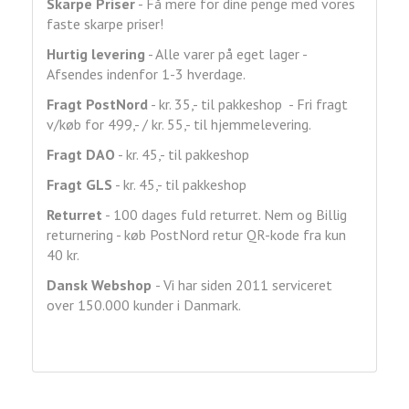
Skarpe Priser
- Få mere for dine penge med vores
faste skarpe priser!
Hurtig levering
- Alle varer på eget lager -
Afsendes indenfor 1-3 hverdage.
Fragt
PostNord
- kr. 35,- til pakkeshop - Fri fragt
v/køb for 499,- / kr. 55,- til hjemmelevering.
Fragt DAO
- kr. 45,- til pakkeshop
Fragt GLS
- kr. 45,- til pakkeshop
Returret
- 100 dages fuld returret. Nem og Billig
returnering - køb PostNord retur QR-kode fra kun
40 kr.
Dansk Webshop
- Vi har siden 2011 serviceret
over 150.000 kunder i Danmark.