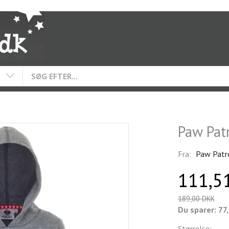
Paw Pat
Fra:
Paw Patr
111,5
189,00 DKK
Du sparer:
77
Størrelse: