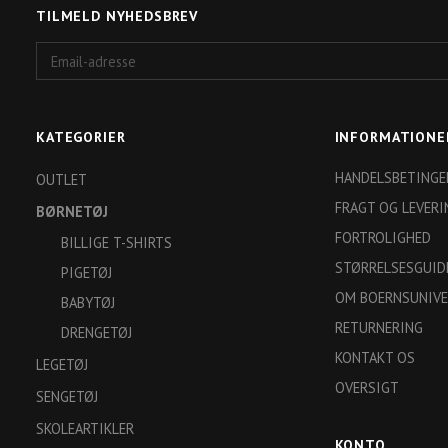
TILMELD NYHEDSBREV
Email-
adresse
KATEGORIER
INFORMATIONE
HANDELSBETINGE
OUTLET
FRAGT OG LEVERI
BØRNETØJ
FORTROLIGHED
BILLIGE T-SHIRTS
STØRRELSESGUID
PIGETØJ
OM BOERNSUNIVE
BABYTØJ
RETURNERING
DRENGETØJ
KONTAKT OS
LEGETØJ
OVERSIGT
SENGETØJ
SKOLEARTIKLER
KONTO