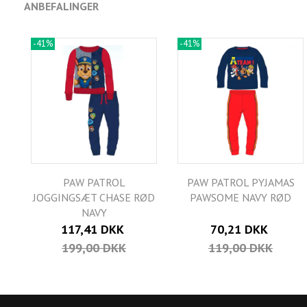
ANBEFALINGER
-41%
-41%
PAW PATROL
PAW PATROL PYJAMAS
JOGGINGSÆT CHASE RØD
PAWSOME NAVY RØD
NAVY
117,41 DKK
70,21 DKK
199,00 DKK
119,00 DKK