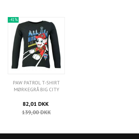
-41%
PAW PATROL T-SHIRT
MØRKEGRÅ BIG CITY
82,01 DKK
139,00 DKK