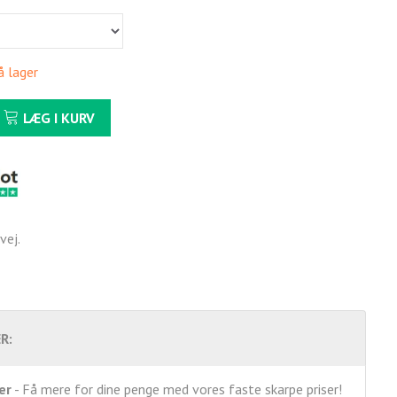
å lager
LÆG I KURV
vej.
R:
er
- Få mere for dine penge med vores faste skarpe priser!