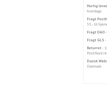
Hurtig leve
hverdage.
Fragt
Post
55,- til hje
Fragt DAO
-
Fragt GLS
- 
Returret
- 1
PostNord ret
Dansk Web
Danmark.