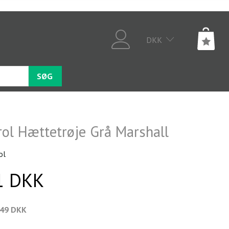
DKK
SØG
rol Hættetrøje Grå Marshall
ol
1 DKK
,49 DKK