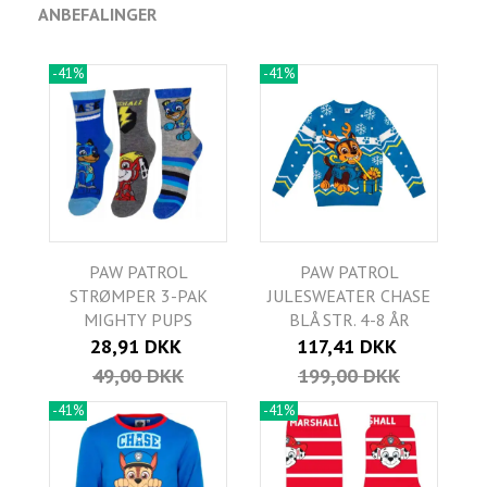
ANBEFALINGER
-41%
-41%
PAW PATROL
PAW PATROL
STRØMPER 3-PAK
JULESWEATER CHASE
MIGHTY PUPS
BLÅ STR. 4-8 ÅR
28,91 DKK
117,41 DKK
49,00 DKK
199,00 DKK
-41%
-41%