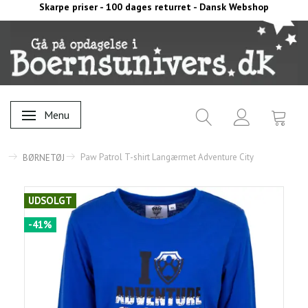
Skarpe priser - 100 dages returret - Dansk Webshop
Menu
Skifte navigation
Paw Patrol T-shirt Langærmet Adventure City
BØRNETØJ
UDSOLGT
-41%