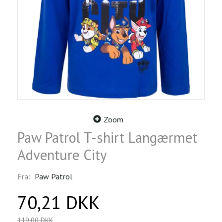
Zoom
Paw Patrol T-shirt Langærmet
Adventure City
Fra:
Paw Patrol
70,21 DKK
119,00 DKK