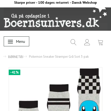
Skarpe priser - 100 dages returret - Dansk Webshop
Menu
Skifte navigation
Pokemon Sneaker Strømper Grå Sort 3-pak
BØRNETØJ
-41%