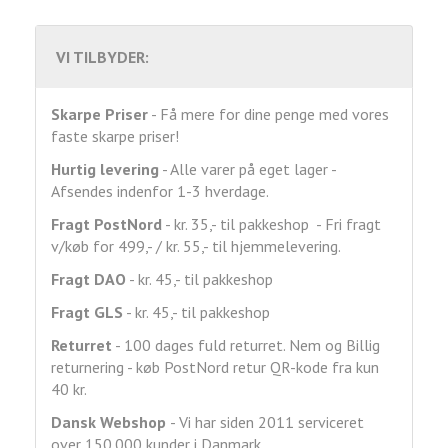
VI TILBYDER:
Skarpe Priser
- Få mere for dine penge med vores
faste skarpe priser!
Hurtig levering
- Alle varer på eget lager -
Afsendes indenfor 1-3 hverdage.
Fragt
PostNord
- kr. 35,- til pakkeshop - Fri fragt
v/køb for 499,- / kr. 55,- til hjemmelevering.
Fragt DAO
- kr. 45,- til pakkeshop
Fragt GLS
- kr. 45,- til pakkeshop
Returret
- 100 dages fuld returret. Nem og Billig
returnering - køb PostNord retur QR-kode fra kun
40 kr.
Dansk Webshop
- Vi har siden 2011 serviceret
over 150.000 kunder i Danmark.