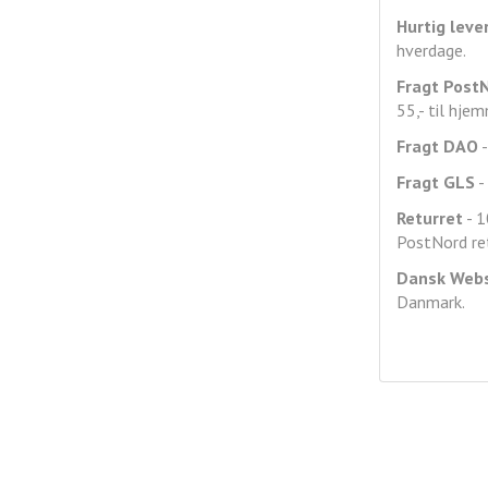
Hurtig leve
hverdage.
Fragt
Post
55,- til hje
Fragt DAO
-
Fragt GLS
- 
Returret
- 1
PostNord ret
Dansk Web
Danmark.