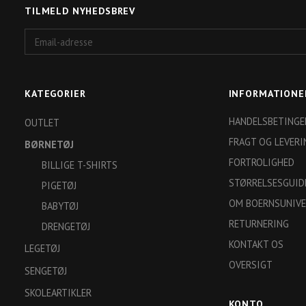
TILMELD NYHEDSBREV
Email-
adresse
KATEGORIER
INFORMATIONE
HANDELSBETINGE
OUTLET
FRAGT OG LEVERI
BØRNETØJ
FORTROLIGHED
BILLIGE T-SHIRTS
STØRRELSESGUID
PIGETØJ
OM BOERNSUNIVE
BABYTØJ
RETURNERING
DRENGETØJ
KONTAKT OS
LEGETØJ
OVERSIGT
SENGETØJ
SKOLEARTIKLER
KONTO