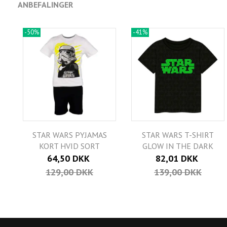
ANBEFALINGER
-50%
-41%
STAR WARS PYJAMAS
STAR WARS T-SHIRT
KORT HVID SORT
GLOW IN THE DARK
64,50 DKK
82,01 DKK
129,00 DKK
139,00 DKK