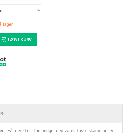
å lager
LÆG I KURV
R:
er
- Få mere for dine penge med vores faste skarpe priser!