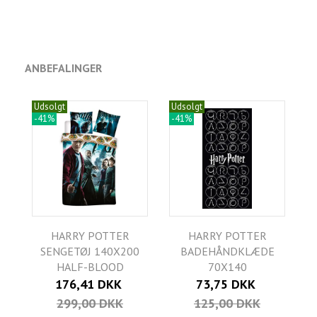
ANBEFALINGER
Udsolgt
Udsolgt
-41%
-41%
HARRY POTTER
HARRY POTTER
SENGETØJ 140X200
BADEHÅNDKLÆDE
HALF-BLOOD
70X140
176,41 DKK
73,75 DKK
299,00 DKK
125,00 DKK